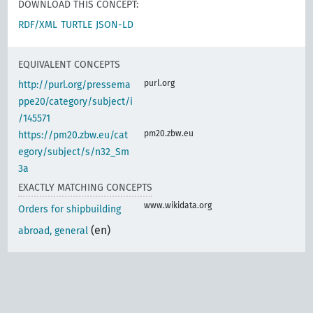
DOWNLOAD THIS CONCEPT:
RDF/XML
TURTLE
JSON-LD
EQUIVALENT CONCEPTS
purl.org
http://purl.org/pressema
ppe20/category/subject/i
/145571
pm20.zbw.eu
https://pm20.zbw.eu/cat
egory/subject/s/n32_Sm
3a
EXACTLY MATCHING CONCEPTS
www.wikidata.org
Orders for shipbuilding
(en)
abroad, general