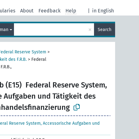
ularies
About
Feedback
Help
|
in English
×
rman
Search
Federal Reserve System
>
eit des F.R.B.
>
Federal
.R.B.,
b (E15)
Federal Reserve System,
e Aufgaben und Tätigkeit des
enhandelsfinanzierung
eral Reserve System, Accessorische Aufgaben und