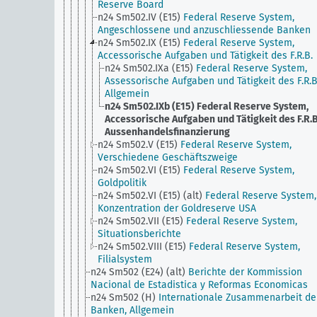
Reserve Board
n24 Sm502.IV (E15)
Federal Reserve System,
Angeschlossene und anzuschliessende Banken
n24 Sm502.IX (E15)
Federal Reserve System,
Accessorische Aufgaben und Tätigkeit des F.R.B.
n24 Sm502.IXa (E15)
Federal Reserve System,
Assessorische Aufgaben und Tätigkeit des F.R.B
Allgemein
n24 Sm502.IXb (E15)
Federal Reserve System,
Accessorische Aufgaben und Tätigkeit des F.R.B
Aussenhandelsfinanzierung
n24 Sm502.V (E15)
Federal Reserve System,
Verschiedene Geschäftszweige
n24 Sm502.VI (E15)
Federal Reserve System,
Goldpolitik
n24 Sm502.VI (E15) (alt)
Federal Reserve System,
Konzentration der Goldreserve USA
n24 Sm502.VII (E15)
Federal Reserve System,
Situationsberichte
n24 Sm502.VIII (E15)
Federal Reserve System,
Filialsystem
n24 Sm502 (E24) (alt)
Berichte der Kommission
Nacional de Estadistica y Reformas Economicas
n24 Sm502 (H)
Internationale Zusammenarbeit de
Banken, Allgemein