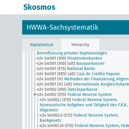
n24 Sm43
Obligationenkündigung und
Skosmos
Obligationenaufwertung
n24 Sm44
Privates Auskunfteiwesen
n24 Sm45
Konsumfinanzierung, Absatzfinanzierung
n24 Sm46
Beamtenbanken, Allgemein
HWWA-Sachsystematik
n24 Sm47
Mündelsicherheit, Anlegung von Mündel
n24 Sm48
Schiffsbeleihungswesen
n24 Sm49
Konversion von auf fremde Währung
lautenden Schuldverschreibungen auf Inlandwäh
Alphabetical
Hierarchy
n24 Sm5
Wertpapierhandel (ausser Börsenhandel)
Beeinflussung privater Kapitalanlagen
n24 Sm501 (A10)
Privatnotenbanken
n24 Sm501 (A10) (alt)
Bausparkassen
n24 Sm501 (E15)
National Banks
n24 Sm501 (E85) (alt)
Caja de Credito Popular
n24 Sm501 (H)
Methoden der Finanzierung, Allgem
n24 Sm501 (H) (alt)
Internationale Ausgleichsbank
n24 Sm502 (A10)
Zwecksparkasse
n24 Sm502 (E15)
Federal Reserve System
n24 Sm502.I (E15)
Federal Reserve System,
Assessorische Aufgaben und Tätigkeit des F.R.B.,
Allgemein
n24 Sm502.II (E15)
Federal Reserve System,
Bankgesetz
n24 Sm502.III (E15)
Federal Reserve System, Fede