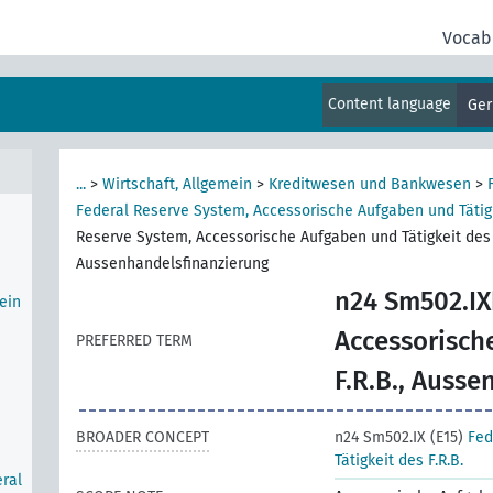
Vocab
geld
Content language
Ge
rung
,
...
>
Wirtschaft, Allgemein
>
Kreditwesen und Bankwesen
>
Federal Reserve System, Accessorische Aufgaben und Tätigk
Reserve System, Accessorische Aufgaben und Tätigkeit des F
Aussenhandelsfinanzierung
n24 Sm502.IX
ein
Accessorisch
PREFERRED TERM
F.R.B., Auss
BROADER CONCEPT
n24 Sm502.IX (E15)
Fed
Tätigkeit des F.R.B.
ral