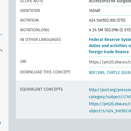
SCOPE NOTE
Accessorische Aufgaben
IDENTIFIER
145461
NOTATION
n24 Sm502.IXb (E15)
NOTATIONLONG
n 24 SM 502.09b (E 015
.,
IN OTHER LANGUAGES
Federal Reserve Syst
duties and activities of
.,
foreign trade finance
URI
https://pm20.zbw.eu/c
DOWNLOAD THIS CONCEPT:
RDF/XML
TURTLE
JSON
EQUIVALENT CONCEPTS
http://purl.org/pres
category/subject/i/14
https://pm20.zbw.eu/
ubject/s/n24_Sm502.IX
r