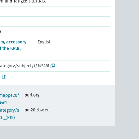
 und Tätigkeit d. F.R.B.
)
em, accessory
English
 the F.R.B.,
ategory/subject/i/145461
-LD
purl.org
semappe20/
5461
pm20.zbw.eu
category/s
b_(E15)