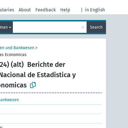
ularies
About
Feedback
Help
|
in English
×
rman
Search
sen und Bankwesen
>
mas Economicas
4) (alt)
Berichte der
acional de Estadistica y
onomicas
Bankwesen