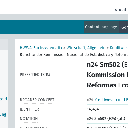
Vocab
,
Content language
Ge
HWWA-Sachsystematik
>
Wirtschaft, Allgemein
>
Kreditwe
Berichte der Kommission Nacional de Estadistica y Refor
n24 Sm502 (E2
Kommission N
PREFERRED TERM
Reformas Ec
geld
BROADER CONCEPT
n24
Kreditwesen und 
IDENTIFIER
145434
rung
NOTATION
n24 Sm502 (E24) (alt)
,