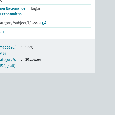
t)
ion Nacional de
English
as Economicas
ategory/subject/i/145434
-LD
purl.org
semappe20/
5434
pm20.zbw.eu
category/s
24)_(alt)