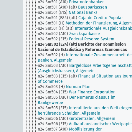
n24 Sm501 (A10)
Privatnotenbanken
n24 Sm501 (A10) (alt)
Bausparkassen
n24 Sm501 (E15)
National Banks
n24 Sm501 (E85) (alt)
Caja de Credito Popular
n24 Sm501 (H)
Methoden der Finanzierung, Allgem
n24 Sm501 (H) (alt)
Internationale Ausgleichsbank
n24 Sm502 (A10)
Zwecksparkasse
n24 Sm502 (E15)
Federal Reserve System
n24 Sm502 (E24) (alt)
Berichte der Kommission
Nacional de Estadistica y Reformas Economicas
n24 Sm502 (H)
Internationale Zusammenarbeit de
Banken, Allgemein
n24 Sm503 (A10)
Bargeldlose Arbeitsgemeinschaf
(Ausgleichskassen), Allgemein
n24 Sm503 (E15) (alt)
Financial Situation aus Jour
of Commerce
n24 Sm503 (H)
Norman Plan
n24 Sm504 (E15)
War Finance Corporation
n24 Sm505 (A10)
Der Numerus clausus im
Bankgewerbe
n24 Sm505 (E15)
Interalliierte aus den Weltkriege
herrührende Schulden, Allgemein
n24 Sm506 (A10)
Girozentralen, Allgemein
n24 Sm506 (E15)
Aufkauf ausländischer Wertpapie
n24 Sm507 (A10)
Mobilisierung der