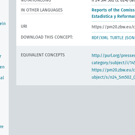
NOTATIONLONG
n 24 SM 502 (E 024) (al
IN OTHER LANGUAGES
Reports of the Comiss
Estadistica y Reform
ein
URI
https://pm20.zbw.eu/c
DOWNLOAD THIS CONCEPT:
RDF/XML
TURTLE
JSON
EQUIVALENT CONCEPTS
http://purl.org/pres
r
category/subject/i/14
ten
https://pm20.zbw.eu/
ubject/s/n24_Sm502_(E
nal
n
re