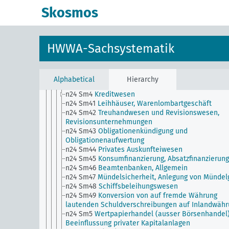
Ausland
Skosmos
n24 Sm35
Lage des Bankgewerbes
n24 Sm36
Bankwesen, Filialsystem
n24 Sm37
Bankwesen, Private Kreditgewährung an
Ausländer
HWWA-Sachsystematik
n24 Sm38
Öffentliche und private Bankenstützung
Verstaatlichung der Banken
n24 Sm39
Ausgabe von Inhaberzertifikaten gegen
hinterlegte Effekten
Alphabetical
Hierarchy
n24 Sm39 (alt)
Verstaatlichung der Banken
n24 Sm4
Kreditwesen
n24 Sm41
Leihhäuser, Warenlombartgeschäft
n24 Sm42
Treuhandwesen und Revisionswesen,
Revisionsunternehmungen
n24 Sm43
Obligationenkündigung und
Obligationenaufwertung
n24 Sm44
Privates Auskunfteiwesen
n24 Sm45
Konsumfinanzierung, Absatzfinanzierung
n24 Sm46
Beamtenbanken, Allgemein
n24 Sm47
Mündelsicherheit, Anlegung von Mündel
n24 Sm48
Schiffsbeleihungswesen
n24 Sm49
Konversion von auf fremde Währung
lautenden Schuldverschreibungen auf Inlandwäh
n24 Sm5
Wertpapierhandel (ausser Börsenhandel)
Beeinflussung privater Kapitalanlagen