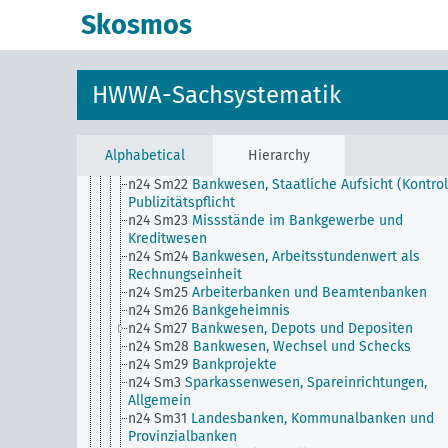
n24 Sm14
Bargeldloser Verkehr, Abrechnungsverke
Skosmos
n24 Sm15
Notenbankwesen
n24 Sm16
Valutahandel
n24 Sm17
Bankwesen, Konzentration im ...
n24 Sm18
Organisation des landwirtschaftlichen
HWWA-Sachsystematik
Kredits
n24 Sm19
Arbitrage
n24 Sm2
Private Auslandsforderungen,
Schuldenausgleich
Alphabetical
Hierarchy
n24 Sm21
Bankwesen, Technik des ...
n24 Sm22
Bankwesen, Staatliche Aufsicht (Kontrol
Publizitätspflicht
n24 Sm23
Missstände im Bankgewerbe und
Kreditwesen
n24 Sm24
Bankwesen, Arbeitsstundenwert als
Rechnungseinheit
n24 Sm25
Arbeiterbanken und Beamtenbanken
n24 Sm26
Bankgeheimnis
n24 Sm27
Bankwesen, Depots und Depositen
n24 Sm28
Bankwesen, Wechsel und Schecks
n24 Sm29
Bankprojekte
n24 Sm3
Sparkassenwesen, Spareinrichtungen,
Allgemein
n24 Sm31
Landesbanken, Kommunalbanken und
Provinzialbanken