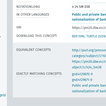
NOTATIONLONG
n 24 SM 038
IN OTHER LANGUAGES
Public and private ban
nationalization of ban
URI
https://pm20.zbw.eu/c
,
DOWNLOAD THIS CONCEPT:
RDF/XML
TURTLE
JSON
EQUIVALENT CONCEPTS
http://purl.org/pres
category/subject/i/14
https://pm20.zbw.eu/
ubject/s/n24_Sm38
EXACTLY MATCHING CONCEPTS
gnd:4129670-9
gnd:4129671-0
Public and private ban
nationalization of ban
geld