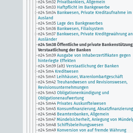
n24 Sm32
Privatbankiers, Allgemein
n24 Sm33
Haftpflicht im Bankgewerbe
n24 Sm34
Bankwesen, Private Kreditaufnahme im
Ausland
n24 Sm35
Lage des Bankgewerbes
n24 Sm36
Bankwesen, Filialsystem
n24 Sm37
Bankwesen, Private Kreditgewährung an
Ausländer
n24 Sm38
Öffentliche und private Bankenstützung
Verstaatlichung der Banken
n24 Sm39
Ausgabe von Inhaberzertifikaten gegen
hinterlegte Effekten
n24 Sm39 (alt)
Verstaatlichung der Banken
n24 Sm4
Kreditwesen
n24 Sm41
Leihhäuser, Warenlombartgeschäft
n24 Sm42
Treuhandwesen und Revisionswesen,
Revisionsunternehmungen
n24 Sm43
Obligationenkündigung und
Obligationenaufwertung
n24 Sm44
Privates Auskunfteiwesen
n24 Sm45
Konsumfinanzierung, Absatzfinanzierung
n24 Sm46
Beamtenbanken, Allgemein
n24 Sm47
Mündelsicherheit, Anlegung von Mündel
n24 Sm48
Schiffsbeleihungswesen
n24 Sm49
Konversion von auf fremde Währung