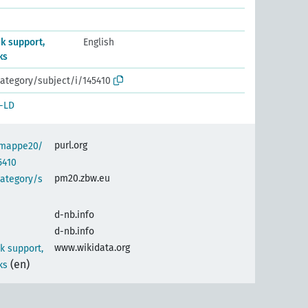
k support,
English
ks
ategory/subject/i/145410
-LD
purl.org
semappe20/
5410
pm20.zbw.eu
category/s
d-nb.info
d-nb.info
www.wikidata.org
k support,
(en)
ks