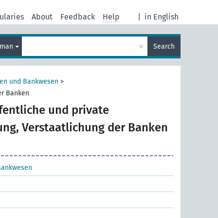
ularies
About
Feedback
Help
|
in English
×
rman
Search
sen und Bankwesen
>
der Banken
fentliche und private
ng, Verstaatlichung der Banken
Bankwesen