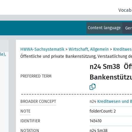
hr
Vocab
Content language
Ge
HWWA-Sachsystematik
>
Wirtschaft, Allgemein
>
Kreditwe
le),
Öffentliche und private Bankenstützung, Verstaatlichung 
n24 Sm38
Öf
Bankenstützu
PREFERRED TERM
BROADER CONCEPT
n24
Kreditwesen und 
NOTE
folderCount: 2
IDENTIFIER
145410
NOTATION
n24 Sm38