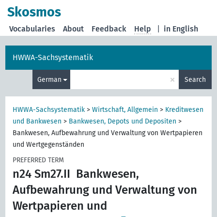
Skosmos
Vocabularies
About
Feedback
Help
|
in English
HWWA-Sachsystematik
×
German
Search
HWWA-Sachsystematik
>
Wirtschaft, Allgemein
>
Kreditwesen
und Bankwesen
>
Bankwesen, Depots und Depositen
>
Bankwesen, Aufbewahrung und Verwaltung von Wertpapieren
und Wertgegenständen
PREFERRED TERM
n24 Sm27.II
Bankwesen,
Aufbewahrung und Verwaltung von
Wertpapieren und