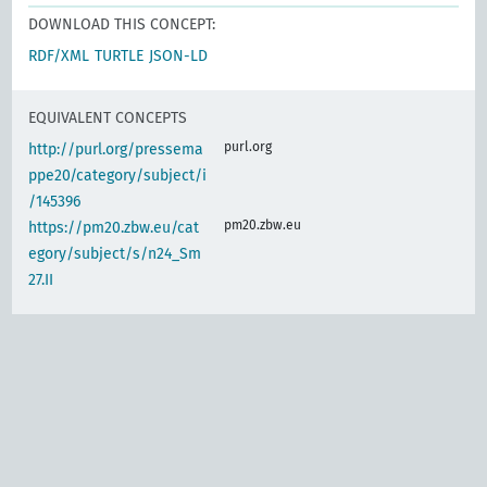
DOWNLOAD THIS CONCEPT:
RDF/XML
TURTLE
JSON-LD
EQUIVALENT CONCEPTS
purl.org
http://purl.org/pressema
ppe20/category/subject/i
/145396
pm20.zbw.eu
https://pm20.zbw.eu/cat
egory/subject/s/n24_Sm
27.II