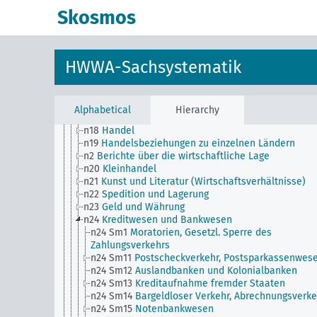
n1
Wirtschaftspolitik
Skosmos
n10
Jagd
n11
Fischerei
n12
Bergbau
n13
Industrie
HWWA-Sachsystematik
n14
Handwerk
n15
Arbeiterfrage, Arbeitsverhältnisse, Allgemein
n16
Gewerkschaftswesen, Arbeiterorganisationen
Allgemein
Alphabetical
Hierarchy
n17
Bauwesen und Wohnungswesen
n18
Handel
n19
Handelsbeziehungen zu einzelnen Ländern
n2
Berichte über die wirtschaftliche Lage
n20
Kleinhandel
n21
Kunst und Literatur (Wirtschaftsverhältnisse)
n22
Spedition und Lagerung
n23
Geld und Währung
n24
Kreditwesen und Bankwesen
n24 Sm1
Moratorien, Gesetzl. Sperre des
Zahlungsverkehrs
n24 Sm11
Postscheckverkehr, Postsparkassenwes
n24 Sm12
Auslandbanken und Kolonialbanken
n24 Sm13
Kreditaufnahme fremder Staaten
n24 Sm14
Bargeldloser Verkehr, Abrechnungsverke
n24 Sm15
Notenbankwesen