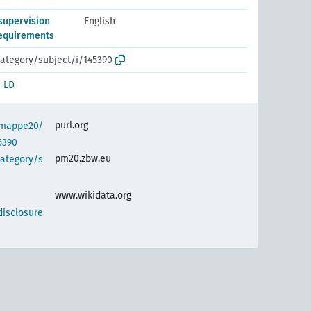
supervision
English
requirements
ategory/subject/i/145390
-LD
purl.org
semappe20/
5390
pm20.zbw.eu
category/s
www.wikidata.org
disclosure