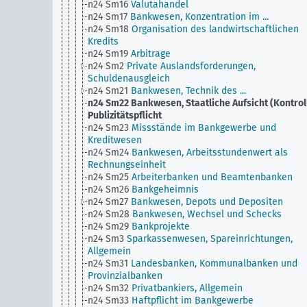
n24 Sm16
Valutahandel
n24 Sm17
Bankwesen, Konzentration im ...
n24 Sm18
Organisation des landwirtschaftlichen
Kredits
n24 Sm19
Arbitrage
n24 Sm2
Private Auslandsforderungen,
Schuldenausgleich
n24 Sm21
Bankwesen, Technik des ...
n24 Sm22
Bankwesen, Staatliche Aufsicht (Kontroll
Publizitätspflicht
n24 Sm23
Missstände im Bankgewerbe und
Kreditwesen
n24 Sm24
Bankwesen, Arbeitsstundenwert als
Rechnungseinheit
n24 Sm25
Arbeiterbanken und Beamtenbanken
n24 Sm26
Bankgeheimnis
n24 Sm27
Bankwesen, Depots und Depositen
n24 Sm28
Bankwesen, Wechsel und Schecks
n24 Sm29
Bankprojekte
n24 Sm3
Sparkassenwesen, Spareinrichtungen,
Allgemein
n24 Sm31
Landesbanken, Kommunalbanken und
Provinzialbanken
n24 Sm32
Privatbankiers, Allgemein
n24 Sm33
Haftpflicht im Bankgewerbe