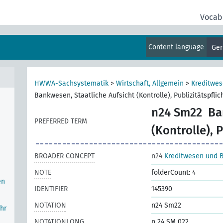
Vocab
Content language
Ge
HWWA-Sachsystematik
>
Wirtschaft, Allgemein
>
Kreditwe
Bankwesen, Staatliche Aufsicht (Kontrolle), Publizitätspflic
n24 Sm22
Ba
PREFERRED TERM
(Kontrolle), P
BROADER CONCEPT
n24
Kreditwesen und 
NOTE
folderCount: 4
en
IDENTIFIER
145390
NOTATION
n24 Sm22
hr
NOTATIONLONG
n 24 SM 022