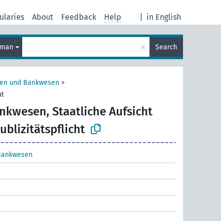
ularies
About
Feedback
Help
|
in English
×
rman
Search
sen und Bankwesen
>
ht
nkwesen, Staatliche Aufsicht
ublizitätspflicht
Bankwesen