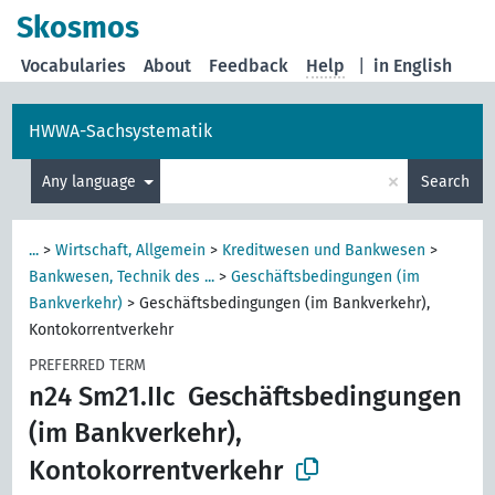
Skosmos
Vocabularies
About
Feedback
Help
|
in English
HWWA-Sachsystematik
×
Any language
Search
...
>
Wirtschaft, Allgemein
>
Kreditwesen und Bankwesen
>
Bankwesen, Technik des ...
>
Geschäftsbedingungen (im
Bankverkehr)
>
Geschäftsbedingungen (im Bankverkehr),
Kontokorrentverkehr
PREFERRED TERM
n24 Sm21.IIc
Geschäftsbedingungen
(im Bankverkehr),
Kontokorrentverkehr