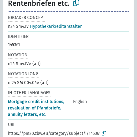
Rentenbriefen etc.
BROADER CONCEPT
n24 Sm4.IV
Hypothekarkreditanstalten
IDENTIFIER
145361
NOTATION
n24 Sm4.IVe (alt)
NOTATIONLONG
n 24 SM 004.04e (alt)
IN OTHER LANGUAGES
Mortgage credit institutions,
English
revaluation of Pfandbriefe,
annuity letters, etc.
URI
https://pm20.zbw.eu/category/subject/i/145361