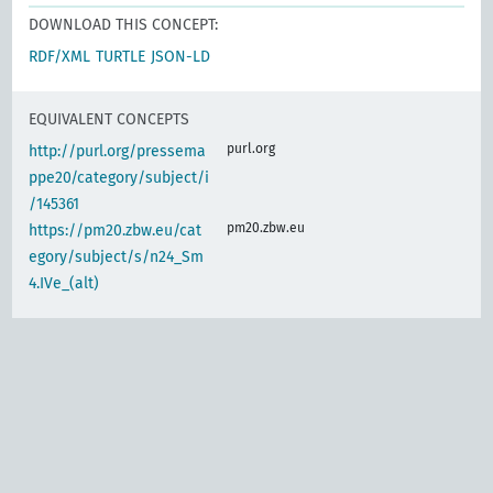
DOWNLOAD THIS CONCEPT:
RDF/XML
TURTLE
JSON-LD
EQUIVALENT CONCEPTS
purl.org
http://purl.org/pressema
ppe20/category/subject/i
/145361
pm20.zbw.eu
https://pm20.zbw.eu/cat
egory/subject/s/n24_Sm
4.IVe_(alt)