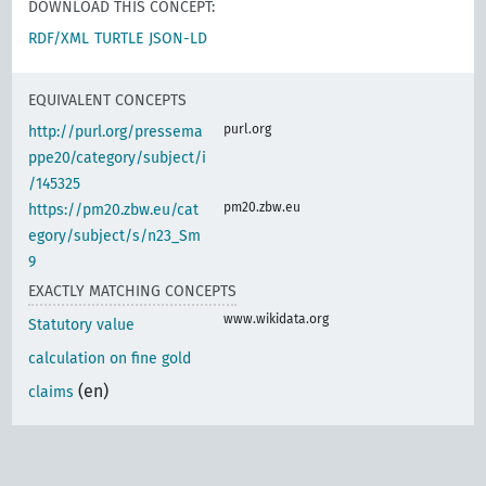
DOWNLOAD THIS CONCEPT:
RDF/XML
TURTLE
JSON-LD
EQUIVALENT CONCEPTS
purl.org
http://purl.org/pressema
ppe20/category/subject/i
/145325
pm20.zbw.eu
https://pm20.zbw.eu/cat
egory/subject/s/n23_Sm
9
EXACTLY MATCHING CONCEPTS
www.wikidata.org
Statutory value
calculation on fine gold
(en)
claims