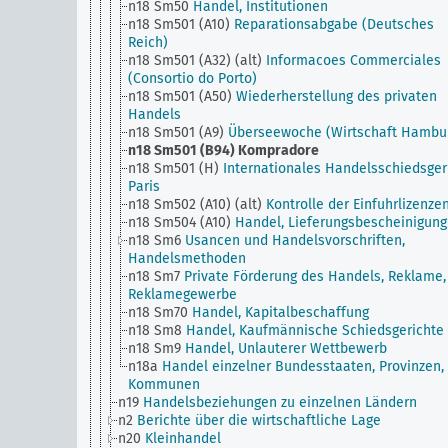
n18 Sm50
Handel, Institutionen
n18 Sm501 (A10)
Reparationsabgabe (Deutsches
Reich)
n18 Sm501 (A32) (alt)
Informacoes Commerciales
(Consortio do Porto)
n18 Sm501 (A50)
Wiederherstellung des privaten
Handels
n18 Sm501 (A9)
Überseewoche (Wirtschaft Hambu
n18 Sm501 (B94)
Kompradore
n18 Sm501 (H)
Internationales Handelsschiedsgeri
Paris
n18 Sm502 (A10) (alt)
Kontrolle der Einfuhrlizenze
n18 Sm504 (A10)
Handel, Lieferungsbescheinigung
n18 Sm6
Usancen und Handelsvorschriften,
Handelsmethoden
n18 Sm7
Private Förderung des Handels, Reklame,
Reklamegewerbe
n18 Sm70
Handel, Kapitalbeschaffung
n18 Sm8
Handel, Kaufmännische Schiedsgerichte
n18 Sm9
Handel, Unlauterer Wettbewerb
n18a
Handel einzelner Bundesstaaten, Provinzen,
Kommunen
n19
Handelsbeziehungen zu einzelnen Ländern
n2
Berichte über die wirtschaftliche Lage
n20
Kleinhandel