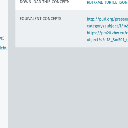
DOWNLOAD THIS CONCEPT:
RDF/XML
TURTLE
JSON
EQUIVALENT CONCEPTS
http://purl.org/pres
category/subject/i/14
https://pm20.zbw.eu/
rg)
ubject/s/n18_Sm501_(
cht,
n