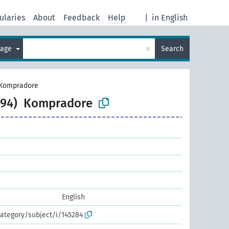
ularies
About
Feedback
Help
|
in English
×
uage
Search
Kompradore
94)
Kompradore
English
ategory/subject/i/145284