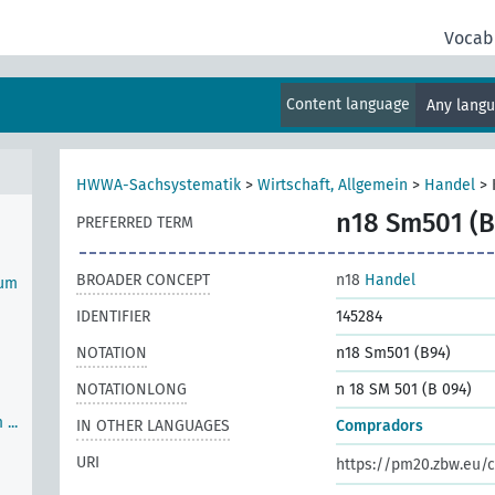
Vocab
Content language
Any lang
bote
HWWA-Sachsystematik
>
Wirtschaft, Allgemein
>
Handel
>
n18 Sm501 (B
PREFERRED TERM
BROADER CONCEPT
n18
Handel
zum
IDENTIFIER
145284
NOTATION
n18 Sm501 (B94)
NOTATIONLONG
n 18 SM 501 (B 094)
...
IN OTHER LANGUAGES
Compradors
URI
https://pm20.zbw.eu/c