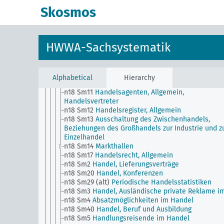
n11
Fischerei
Skosmos
n12
Bergbau
n13
Industrie
n14
Handwerk
n15
Arbeiterfrage, Arbeitsverhältnisse, Allgemein
HWWA-Sachsystematik
n16
Gewerkschaftswesen, Arbeiterorganisationen
Allgemein
n17
Bauwesen und Wohnungswesen
n18
Handel
Alphabetical
Hierarchy
n18 Sm1 (alt)
Handel, Ein-, Aus- und Durchfuhrver
n18 Sm11
Handelsagenten, Allgemein,
Handelsvertreter
n18 Sm12
Handelsregister, Allgemein
n18 Sm13
Ausschaltung des Zwischenhandels,
Beziehungen des Großhandels zur Industrie und 
Einzelhandel
n18 Sm14
Markthallen
n18 Sm17
Handelsrecht, Allgemein
n18 Sm2
Handel, Lieferungsverträge
n18 Sm20
Handel, Konferenzen
n18 Sm29 (alt)
Periodische Handelsstatistiken
n18 Sm3
Handel, Ausländische private Reklame im 
n18 Sm4
Absatzmöglichkeiten im Handel
n18 Sm40
Handel, Beruf und Ausbildung
n18 Sm5
Handlungsreisende im Handel