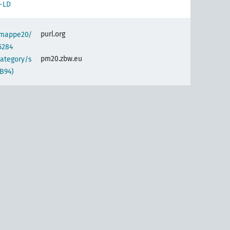
-LD
purl.org
semappe20/
5284
pm20.zbw.eu
category/s
B94)