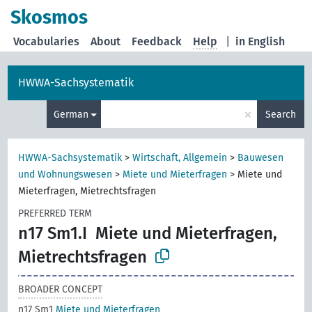
Skosmos
Vocabularies
About
Feedback
Help
|
in English
HWWA-Sachsystematik
×
German
Search
HWWA-Sachsystematik
>
Wirtschaft, Allgemein
>
Bauwesen
und Wohnungswesen
>
Miete und Mieterfragen
>
Miete und
Mieterfragen, Mietrechtsfragen
PREFERRED TERM
n17 Sm1.I
Miete und Mieterfragen,
Mietrechtsfragen
BROADER CONCEPT
n17 Sm1
Miete und Mieterfragen