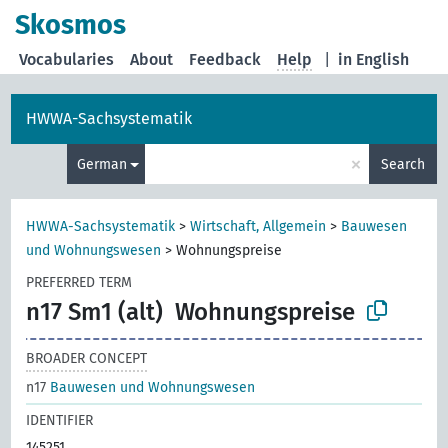
Skosmos
Vocabularies
About
Feedback
Help
|
in English
HWWA-Sachsystematik
×
German
Search
HWWA-Sachsystematik
>
Wirtschaft, Allgemein
>
Bauwesen
und Wohnungswesen
>
Wohnungspreise
PREFERRED TERM
n17 Sm1 (alt)
Wohnungspreise
BROADER CONCEPT
n17
Bauwesen und Wohnungswesen
IDENTIFIER
145251