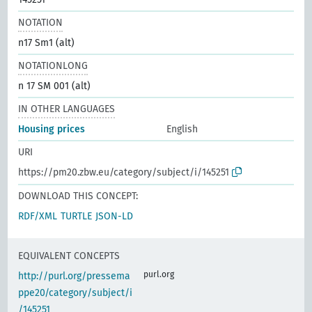
NOTATION
n17 Sm1 (alt)
NOTATIONLONG
n 17 SM 001 (alt)
IN OTHER LANGUAGES
Housing prices
English
URI
https://pm20.zbw.eu/category/subject/i/145251
DOWNLOAD THIS CONCEPT:
RDF/XML
TURTLE
JSON-LD
EQUIVALENT CONCEPTS
purl.org
http://purl.org/pressema
ppe20/category/subject/i
/145251