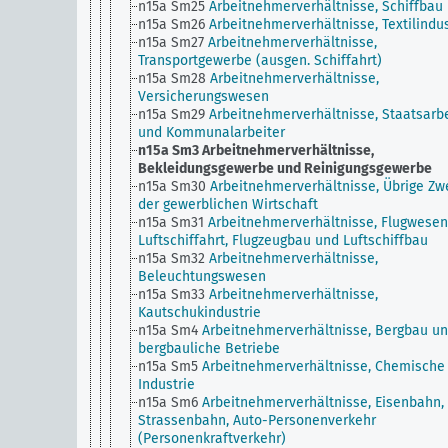
n15a Sm25
Arbeitnehmerverhältnisse, Schiffbau
n15a Sm26
Arbeitnehmerverhältnisse, Textilindus
n15a Sm27
Arbeitnehmerverhältnisse,
Transportgewerbe (ausgen. Schiffahrt)
n15a Sm28
Arbeitnehmerverhältnisse,
Versicherungswesen
n15a Sm29
Arbeitnehmerverhältnisse, Staatsarbe
und Kommunalarbeiter
n15a Sm3
Arbeitnehmerverhältnisse,
Bekleidungsgewerbe und Reinigungsgewerbe
n15a Sm30
Arbeitnehmerverhältnisse, Übrige Zw
der gewerblichen Wirtschaft
n15a Sm31
Arbeitnehmerverhältnisse, Flugwese
Luftschiffahrt, Flugzeugbau und Luftschiffbau
n15a Sm32
Arbeitnehmerverhältnisse,
Beleuchtungswesen
n15a Sm33
Arbeitnehmerverhältnisse,
Kautschukindustrie
n15a Sm4
Arbeitnehmerverhältnisse, Bergbau u
bergbauliche Betriebe
n15a Sm5
Arbeitnehmerverhältnisse, Chemische
Industrie
n15a Sm6
Arbeitnehmerverhältnisse, Eisenbahn,
Strassenbahn, Auto-Personenverkehr
(Personenkraftverkehr)