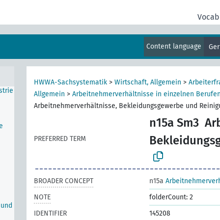
Vocab
rie
Content language
Ge
der
HWWA-Sachsystematik
>
Wirtschaft, Allgemein
>
Arbeiterfr
strie
Allgemein
>
Arbeitnehmerverhältnisse in einzelnen Berufe
Arbeitnehmerverhältnisse, Bekleidungsgewerbe und Reini
n15a Sm3
Ar
e
Bekleidungs
PREFERRED TERM
BROADER CONCEPT
n15a
Arbeitnehmerverh
NOTE
folderCount: 2
 und
IDENTIFIER
145208