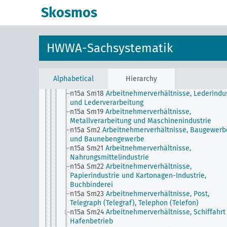
n15a Sm13
Arbeitnehmerverhältnisse, Häusliche
Skosmos
Dienste
n15a Sm14
Arbeitnehmerverhältnisse,
Handelsgewerbe
n15a Sm15
Arbeitnehmerverhältnisse, Holzindust
HWWA-Sachsystematik
und Holzverarbeitung, Holzverkohlung
n15a Sm16
Arbeitnehmerverhältnisse, Industrie 
Steine und Erden
n15a Sm17
Arbeitnehmerverhältnisse,
Alphabetical
Hierarchy
Landwirtschaft, Forstwirtschaft, Gärtnerei
n15a Sm18
Arbeitnehmerverhältnisse, Lederindu
und Lederverarbeitung
n15a Sm19
Arbeitnehmerverhältnisse,
Metallverarbeitung und Maschinenindustrie
n15a Sm2
Arbeitnehmerverhältnisse, Baugewerb
und Baunebengewerbe
n15a Sm21
Arbeitnehmerverhältnisse,
Nahrungsmittelindustrie
n15a Sm22
Arbeitnehmerverhältnisse,
Papierindustrie und Kartonagen-Industrie,
Buchbinderei
n15a Sm23
Arbeitnehmerverhältnisse, Post,
Telegraph (Telegraf), Telephon (Telefon)
n15a Sm24
Arbeitnehmerverhältnisse, Schiffahrt
Hafenbetrieb