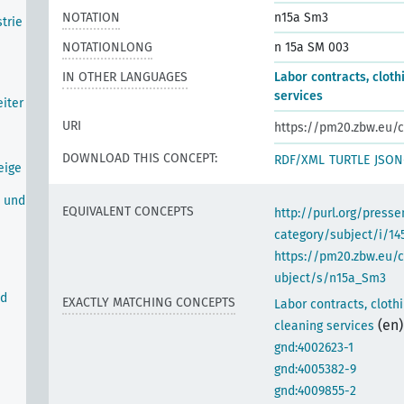
NOTATION
n15a Sm3
trie
NOTATIONLONG
n 15a SM 003
IN OTHER LANGUAGES
Labor contracts, cloth
services
iter
URI
https://pm20.zbw.eu/c
DOWNLOAD THIS CONCEPT:
RDF/XML
TURTLE
JSON
eige
n und
EQUIVALENT CONCEPTS
http://purl.org/pres
category/subject/i/14
https://pm20.zbw.eu/
ubject/s/n15a_Sm3
nd
EXACTLY MATCHING CONCEPTS
Labor contracts, cloth
(en)
cleaning services
gnd:4002623-1
gnd:4005382-9
gnd:4009855-2