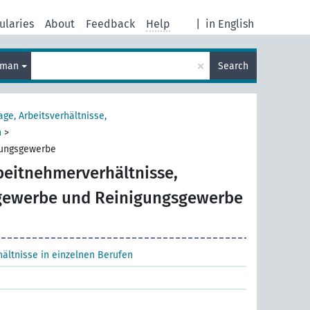
ularies
About
Feedback
Help
|
in English
×
rman
Search
age, Arbeitsverhältnisse,
n
>
gungsgewerbe
beitnehmerverhältnisse,
gewerbe und Reinigungsgewerbe
ältnisse in einzelnen Berufen