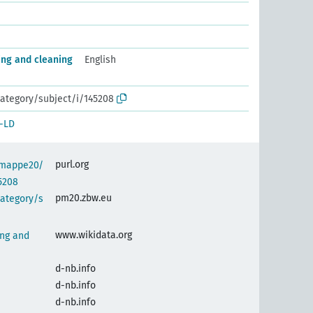
ing and cleaning
English
ategory/subject/i/145208
-LD
purl.org
semappe20/
5208
pm20.zbw.eu
category/s
www.wikidata.org
ing and
d-nb.info
d-nb.info
d-nb.info