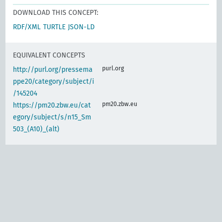
DOWNLOAD THIS CONCEPT:
RDF/XML
TURTLE
JSON-LD
EQUIVALENT CONCEPTS
purl.org
http://purl.org/pressema
ppe20/category/subject/i
/145204
pm20.zbw.eu
https://pm20.zbw.eu/cat
egory/subject/s/n15_Sm
503_(A10)_(alt)