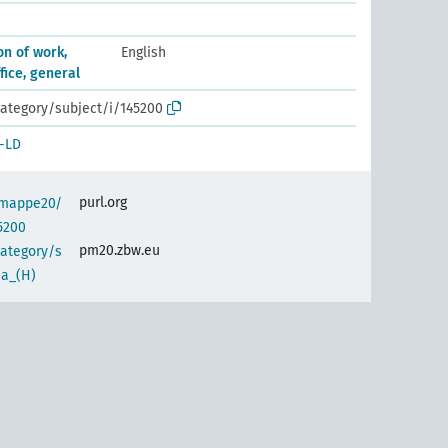
n of work,
English
fice, general
ategory/subject/i/145200
-LD
purl.org
semappe20/
5200
pm20.zbw.eu
category/s
Ia_(H)