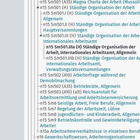
n15 Sm501 (A35)
Magna Charta der Arbeit (Mussoli
n15 Sm501 (H)
Ständige Organisation der Arbeit
n15 Sm501.I (H)
Ständige Organisation der Arbeit
Allgemein
n15 Sm501.II (H)
Ständige Organisation der Arbei
Hauptversammlungen
n15 Sm501.III (H)
Ständige Organisation der Arbei
Internationales Arbeitsamt
n15 Sm501.IIIa (H)
Ständige Organisation der
Arbeit, Internationales Arbeitsamt, Allgemein
n15 Sm501.IIIb (H)
Ständige Organisation der Ar
Internationales Arbeitsamt,
Verwaltungsratsversammlungen
n15 Sm502 (A10)
Arbeiterfrage während der
Demobilmachung
n15 Sm502 (A35)
Betriebsräte, Allgemein
n15 Sm503 (A10) (alt)
Reichsanstalt für
Arbeitsvermittlung und Arbeitslosenversicherung
n15 Sm6
Geistige Arbeit, Freie Berufe, Allgemein
n15 Sm7
Regelung der Arbeitszeit, Löhne
n15 Sm8
Jugendlichen- und Kinderarbeit, Allgemei
n15 Sm9
Betriebskontrolle und Gewinnbeteiligung
Arbeiter
n15a
Arbeitnehmerverhältnisse in einzelnen Beru
n16
Gewerkschaftswesen, Arbeiterorganisationen