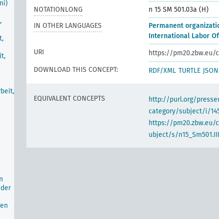
ni)
NOTATIONLONG
n 15 SM 501.03a (H)
,
IN OTHER LANGUAGES
Permanent organizatio
International Labor Of
t,
URI
https://pm20.zbw.eu/c
t,
DOWNLOAD THIS CONCEPT:
RDF/XML
TURTLE
JSON
beit,
EQUIVALENT CONCEPTS
http://purl.org/pres
category/subject/i/14
https://pm20.zbw.eu/
ubject/s/n15_Sm501.II
n
 der
fen