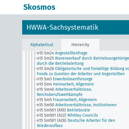
n15 Sm17
Schlichtungswesen
Skosmos
n15 Sm18
Wettbewerbsverbot in Arbeitsverträgen
(Konkurrenzklausel)
n15 Sm19
Beschäftigung Schwerbeschädigter
n15 Sm2
Streiks, Vereinbarungen zwischen
HWWA-Sachsystematik
Arbeitgebern und Arbeitnehmern
n15 Sm20
Arbeiterfrage, Konferenzen
n15 Sm21
Nationale Wanderarbeiter
n15 Sm22
Facharbeit, Allgemein
Alphabetical
Hierarchy
n15 Sm23
Fabrikarbeiter, Allgemein
n15 Sm24
Angestelltenfrage
n15 Sm25
Warenverkauf durch Betriebsangehörig
durch die Betriebsleitung
n15 Sm26
Obligatorische und freiwillige Bildung v
Fonds zu Gunsten der Arbeiter und Angestellten
n15 Sm3
Erwerbslosenfürsorge
n15 Sm4
Heimarbeit, Allgemein
n15 Sm40
Arbeitsverhältnisse,
Reichsberufswettkämpfe
n15 Sm5
Frauenarbeit, Allgemein
n15 Sm50
Arbeitsverhältnisse, Institutionen
n15 Sm501 (A10)
Betriebsräte
n15 Sm501 (A22)
Whitley Councils
n15 Sm501 (A28)
Deutsche Arbeiter für den
Wiederaufbau