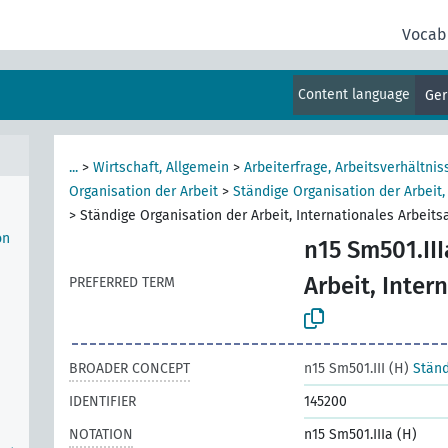
Vocab
Content language
Ge
...
>
Wirtschaft, Allgemein
>
Arbeiterfrage, Arbeitsverhältnis
Organisation der Arbeit
>
Ständige Organisation der Arbeit,
e
>
Ständige Organisation der Arbeit, Internationales Arbeits
on
n15 Sm501.III
Arbeit, Inter
PREFERRED TERM
BROADER CONCEPT
n15 Sm501.III (H)
Ständ
IDENTIFIER
145200
NOTATION
n15 Sm501.IIIa (H)