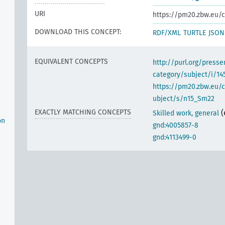
URI
https://pm20.zbw.eu/c
DOWNLOAD THIS CONCEPT:
RDF/XML
TURTLE
JSON
EQUIVALENT CONCEPTS
http://purl.org/pres
category/subject/i/14
https://pm20.zbw.eu/
ubject/s/n15_Sm22
e
EXACTLY MATCHING CONCEPTS
(
Skilled work, general
on
gnd:4005857-8
gnd:4113499-0