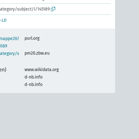
ategory/subject/i/145189
-LD
purl.org
semappe20/
5189
pm20.zbw.eu
category/s
en)
www.wikidata.org
d-nb.info
d-nb.info