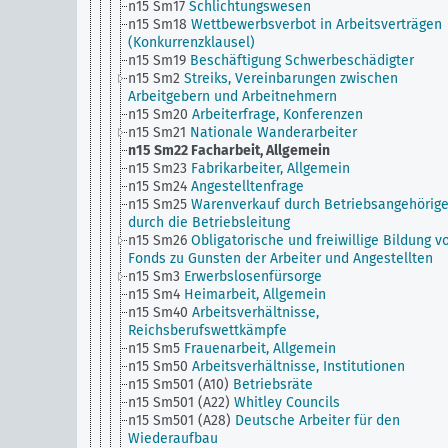
n15 Sm17
Schlichtungswesen
n15 Sm18
Wettbewerbsverbot in Arbeitsverträgen
(Konkurrenzklausel)
n15 Sm19
Beschäftigung Schwerbeschädigter
n15 Sm2
Streiks, Vereinbarungen zwischen
Arbeitgebern und Arbeitnehmern
n15 Sm20
Arbeiterfrage, Konferenzen
n15 Sm21
Nationale Wanderarbeiter
n15 Sm22
Facharbeit, Allgemein
n15 Sm23
Fabrikarbeiter, Allgemein
n15 Sm24
Angestelltenfrage
n15 Sm25
Warenverkauf durch Betriebsangehörig
durch die Betriebsleitung
n15 Sm26
Obligatorische und freiwillige Bildung v
Fonds zu Gunsten der Arbeiter und Angestellten
n15 Sm3
Erwerbslosenfürsorge
n15 Sm4
Heimarbeit, Allgemein
n15 Sm40
Arbeitsverhältnisse,
Reichsberufswettkämpfe
n15 Sm5
Frauenarbeit, Allgemein
n15 Sm50
Arbeitsverhältnisse, Institutionen
n15 Sm501 (A10)
Betriebsräte
n15 Sm501 (A22)
Whitley Councils
n15 Sm501 (A28)
Deutsche Arbeiter für den
Wiederaufbau