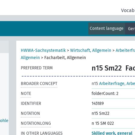
Vocab
ffe,
Content language
Ge
HWWA-Sachsystematik
>
Wirtschaft, Allgemein
>
Arbeiterfr
Allgemein
>
Facharbeit, Allgemein
n15 Sm22
Fa
PREFERRED TERM
BROADER CONCEPT
n15
Arbeiterfrage, Arb
NOTE
folderCount: 2
IDENTIFIER
145189
NOTATION
n15 Sm22
Wohle
NOTATIONLONG
n 15 SM 022
IN OTHER LANGUAGES
Skilled work, general