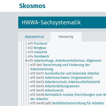
n Sm6
Nationale Kapitalanlagen
Skosmos
n Sm60
Wirtschaft, Technik, Allgemein
n Sm61
Aufkommen und Verwendung neuer Werksto
Allgemein
n Sm7
Kartell-, Syndikat und Trustwesen
HWWA-Sachsystematik
n Sm70
Wirtschaft, Finanzierungsfragen, Allgemein
n Sm8
Normung, Standardisierung
n Sm9 (alt)
Nahrungsmittelversorgung
n1
Wirtschaftspolitik
Alphabetical
Hierarchy
n10
Jagd
n11
Fischerei
n12
Bergbau
n13
Industrie
n14
Handwerk
n15
Arbeiterfrage, Arbeitsverhältnisse, Allgemein
n15 Sm1
Berechnung und Förderung der
Arbeitsleistung
n15 Sm11
Ausländische und koloniale Arbeiter
n15 Sm12
Arbeitsnachweis (Organisation)
n15 Sm13
Arbeiterschutz, Arbeitsunfallstatistik
n15 Sm14
Arbeiterbildungswesen
n15 Sm15
Arbeitsrecht
n15 Sm16
Betrieblich-soziale Einrichtungen zum 
der Arbeiter
n15 Sm16 (alt)
Wohlfahrtseinrichtung für Arbeiter