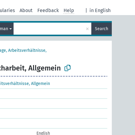
ularies
About
Feedback
Help
|
in English
×
rman
Search
age, Arbeitsverhältnisse,
charbeit, Allgemein
eitsverhältnisse, Allgemein
English