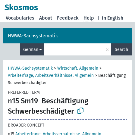
Skosmos
Vocabularies
About
Feedback
Help
|
in English
HWWA-Sachsystematik
×
German
Search
HWWA-Sachsystematik
>
Wirtschaft, Allgemein
>
Arbeiterfrage, Arbeitsverhältnisse, Allgemein
>
Beschäftigung
Schwerbeschädigter
PREFERRED TERM
n15 Sm19
Beschäftigung
Schwerbeschädigter
BROADER CONCEPT
n15
Arbeiterfrage, Arbeitsverhältnisse, Allgemein