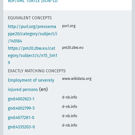
RDF/XML
TURTLE
JSON-LD
EQUIVALENT CONCEPTS
purl.org
http://purl.org/pressema
ppe20/category/subject/i
/145184
pm20.zbw.eu
https://pm20.zbw.eu/cat
egory/subject/s/n15_Sm1
9
EXACTLY MATCHING CONCEPTS
www.wikidata.org
Employment of severely
(en)
injured persons
d-nb.info
gnd:4002623-1
d-nb.info
gnd:4002799-5
d-nb.info
gnd:4077281-0
d-nb.info
gnd:4335203-0