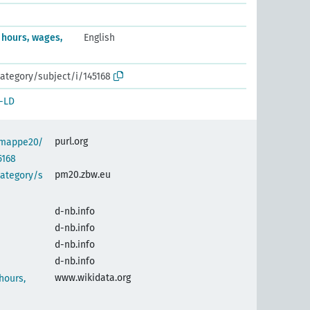
 hours, wages,
English
ategory/subject/i/145168
-LD
purl.org
semappe20/
5168
pm20.zbw.eu
category/s
d-nb.info
d-nb.info
d-nb.info
d-nb.info
www.wikidata.org
hours,