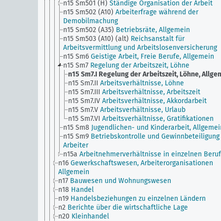
n15 Sm501 (H)
Ständige Organisation der Arbeit
n15 Sm502 (A10)
Arbeiterfrage während der
Demobilmachung
n15 Sm502 (A35)
Betriebsräte, Allgemein
n15 Sm503 (A10) (alt)
Reichsanstalt für
Arbeitsvermittlung und Arbeitslosenversicherung
n15 Sm6
Geistige Arbeit, Freie Berufe, Allgemein
n15 Sm7
Regelung der Arbeitszeit, Löhne
n15 Sm7.I
Regelung der Arbeitszeit, Löhne, Allge
n15 Sm7.II
Arbeitsverhältnisse, Löhne
n15 Sm7.III
Arbeitsverhältnisse, Arbeitszeit
n15 Sm7.IV
Arbeitsverhältnisse, Akkordarbeit
n15 Sm7.V
Arbeitsverhältnisse, Urlaub
n15 Sm7.VI
Arbeitsverhältnisse, Gratifikationen
n15 Sm8
Jugendlichen- und Kinderarbeit, Allgemei
n15 Sm9
Betriebskontrolle und Gewinnbeteiligung
Arbeiter
n15a
Arbeitnehmerverhältnisse in einzelnen Beru
n16
Gewerkschaftswesen, Arbeiterorganisationen
Allgemein
n17
Bauwesen und Wohnungswesen
n18
Handel
n19
Handelsbeziehungen zu einzelnen Ländern
n2
Berichte über die wirtschaftliche Lage
n20
Kleinhandel