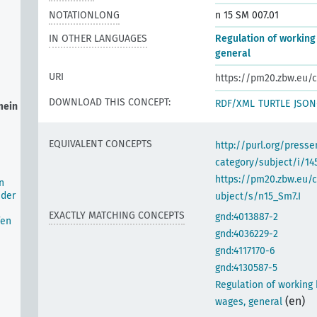
NOTATIONLONG
n 15 SM 007.01
IN OTHER LANGUAGES
Regulation of working
general
URI
https://pm20.zbw.eu/c
DOWNLOAD THIS CONCEPT:
RDF/XML
TURTLE
JSON
mein
EQUIVALENT CONCEPTS
http://purl.org/pres
category/subject/i/14
https://pm20.zbw.eu/
n
 der
ubject/s/n15_Sm7.I
EXACTLY MATCHING CONCEPTS
gnd:4013887-2
fen
gnd:4036229-2
gnd:4117170-6
gnd:4130587-5
Regulation of working 
(en)
wages, general