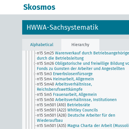
n15 Sm18
Wettbewerbsverbot in Arbeitsverträgen
Skosmos
(Konkurrenzklausel)
n15 Sm19
Beschäftigung Schwerbeschädigter
n15 Sm2
Streiks, Vereinbarungen zwischen
Arbeitgebern und Arbeitnehmern
HWWA-Sachsystematik
n15 Sm20
Arbeiterfrage, Konferenzen
n15 Sm21
Nationale Wanderarbeiter
n15 Sm22
Facharbeit, Allgemein
n15 Sm23
Fabrikarbeiter, Allgemein
Alphabetical
Hierarchy
n15 Sm24
Angestelltenfrage
n15 Sm25
Warenverkauf durch Betriebsangehörig
durch die Betriebsleitung
n15 Sm26
Obligatorische und freiwillige Bildung v
Fonds zu Gunsten der Arbeiter und Angestellten
n15 Sm3
Erwerbslosenfürsorge
n15 Sm4
Heimarbeit, Allgemein
n15 Sm40
Arbeitsverhältnisse,
Reichsberufswettkämpfe
n15 Sm5
Frauenarbeit, Allgemein
n15 Sm50
Arbeitsverhältnisse, Institutionen
n15 Sm501 (A10)
Betriebsräte
n15 Sm501 (A22)
Whitley Councils
n15 Sm501 (A28)
Deutsche Arbeiter für den
Wiederaufbau
n15 Sm501 (A35)
Magna Charta der Arbeit (Mussoli