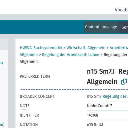
Vocab
Content language
Ge
HWWA-Sachsystematik
>
Wirtschaft, Allgemein
>
Arbeiterfr
e
Allgemein
>
Regelung der Arbeitszeit, Löhne
>
Regelung der 
Allgemein
on
n15 Sm7.I
Reg
PREFERRED TERM
Allgemein
BROADER CONCEPT
n15 Sm7
Regelung der 
NOTE
folderCount: 7
IDENTIFIER
145168
ni)
NOTATION
n15 Sm7.I