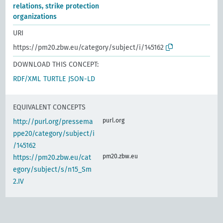
relations, strike protection
organizations
URI
https://pm20.zbw.eu/category/subject/i/145162
DOWNLOAD THIS CONCEPT:
RDF/XML
TURTLE
JSON-LD
EQUIVALENT CONCEPTS
purl.org
http://purl.org/pressema
ppe20/category/subject/i
/145162
pm20.zbw.eu
https://pm20.zbw.eu/cat
egory/subject/s/n15_Sm
2.IV