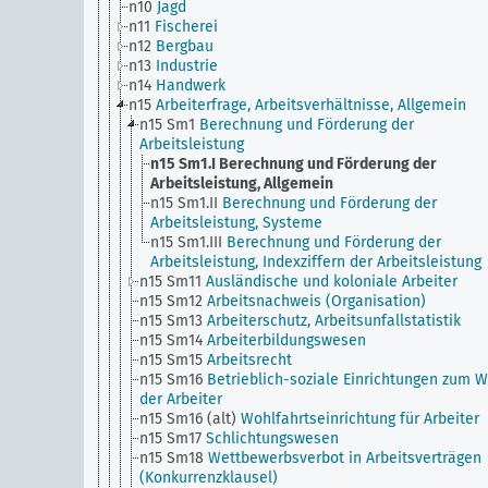
n10
Jagd
n11
Fischerei
n12
Bergbau
n13
Industrie
n14
Handwerk
n15
Arbeiterfrage, Arbeitsverhältnisse, Allgemein
n15 Sm1
Berechnung und Förderung der
Arbeitsleistung
n15 Sm1.I
Berechnung und Förderung der
Arbeitsleistung, Allgemein
n15 Sm1.II
Berechnung und Förderung der
Arbeitsleistung, Systeme
n15 Sm1.III
Berechnung und Förderung der
Arbeitsleistung, Indexziffern der Arbeitsleistung
n15 Sm11
Ausländische und koloniale Arbeiter
n15 Sm12
Arbeitsnachweis (Organisation)
n15 Sm13
Arbeiterschutz, Arbeitsunfallstatistik
n15 Sm14
Arbeiterbildungswesen
n15 Sm15
Arbeitsrecht
n15 Sm16
Betrieblich-soziale Einrichtungen zum 
der Arbeiter
n15 Sm16 (alt)
Wohlfahrtseinrichtung für Arbeiter
n15 Sm17
Schlichtungswesen
n15 Sm18
Wettbewerbsverbot in Arbeitsverträgen
(Konkurrenzklausel)