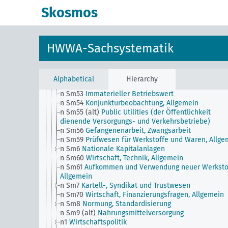
n Sm506 (A32)
Ständischer Aufbau (Portugal)
Skosmos
n Sm506 (A40b)
Ständischer Aufbau (Österreich)
n Sm506 (E97)
Ständischer Aufbau (Brasilien)
n Sm507 (A10)
NS Hago und GHG
n Sm507 (A9)
NS Hago und GHG (Hamburg)
HWWA-Sachsystematik
n Sm508 (A10)
Deutsche Arbeitsfront
n Sm508 (B111)
Japanische Arbeitsfront
n Sm51
Verteilung der Zahlungstermine
n Sm52
Lagerhaltung
Alphabetical
Hierarchy
n Sm52 (alt)
Lagerhaltung
n Sm53
Immaterieller Betriebswert
n Sm54
Konjunkturbeobachtung, Allgemein
n Sm55 (alt)
Public Utilities (der Öffentlichkeit
dienende Versorgungs- und Verkehrsbetriebe)
n Sm56
Gefangenenarbeit, Zwangsarbeit
n Sm59
Prüfwesen für Werkstoffe und Waren, Allge
n Sm6
Nationale Kapitalanlagen
n Sm60
Wirtschaft, Technik, Allgemein
n Sm61
Aufkommen und Verwendung neuer Werksto
Allgemein
n Sm7
Kartell-, Syndikat und Trustwesen
n Sm70
Wirtschaft, Finanzierungsfragen, Allgemein
n Sm8
Normung, Standardisierung
n Sm9 (alt)
Nahrungsmittelversorgung
n1
Wirtschaftspolitik