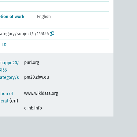
tion of work
English
ategory/subject/i/145156
-LD
purl.org
semappe20/
5156
pm20.zbw.eu
category/s
www.wikidata.org
tion of
(en)
eral
d-nb.info