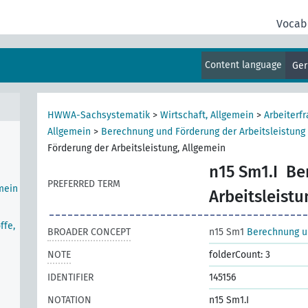
Vocab
Content language
Ge
HWWA-Sachsystematik
>
Wirtschaft, Allgemein
>
Arbeiterfr
Allgemein
>
Berechnung und Förderung der Arbeitsleistung
Förderung der Arbeitsleistung, Allgemein
n15 Sm1.I
Be
PREFERRED TERM
mein
Arbeitsleistu
ffe,
BROADER CONCEPT
n15 Sm1
Berechnung un
NOTE
folderCount: 3
IDENTIFIER
145156
NOTATION
n15 Sm1.I