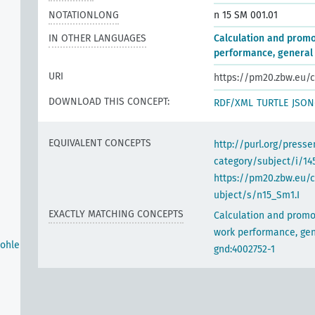
NOTATIONLONG
n 15 SM 001.01
IN OTHER LANGUAGES
Calculation and promo
performance, general
URI
https://pm20.zbw.eu/c
DOWNLOAD THIS CONCEPT:
RDF/XML
TURTLE
JSON
EQUIVALENT CONCEPTS
http://purl.org/pres
category/subject/i/14
https://pm20.zbw.eu/
ubject/s/n15_Sm1.I
EXACTLY MATCHING CONCEPTS
Calculation and promo
work performance, gen
Wohle
gnd:4002752-1