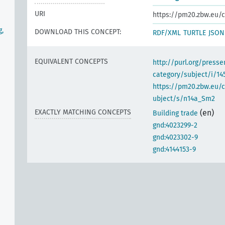
URI
https://pm20.zbw.eu/c
g,
DOWNLOAD THIS CONCEPT:
RDF/XML
TURTLE
JSON
EQUIVALENT CONCEPTS
http://purl.org/pres
category/subject/i/14
https://pm20.zbw.eu/
ubject/s/n14a_Sm2
EXACTLY MATCHING CONCEPTS
(en)
Building trade
gnd:4023299-2
gnd:4023302-9
gnd:4144153-9