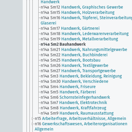
Handwerk
n14a Sm12
Handwerk, Graphisches Gewerbe
n14a Sm15
Handwerk, Holzverarbeitung
n14a Sm16
Handwerk, Töpferei, Steinverarbeitun
Glaserei
n14a Sm17
Handwerk, Gärtnerei
n14a Sm18
Handwerk, Lederwarenverarbeitung
n14a Sm19
Handwerk, Metallverarbeitung
n14a Sm2
Bauhandwerk
n14a Sm21
Handwerk, Nahrungsmittelgewerbe
n14a Sm22
Handwerk, Buchbinderei
n14a Sm25
Handwerk, Bootsbau
n14a Sm26
Handwerk, Textilgewerbe
n14a Sm27
Handwerk, Transportgewerbe
n14a Sm3
Handwerk, Bekleidung, Reinigung
n14a Sm30
Handwerk, Verschiedene
n14a Sm4
Handwerk, Friseure
n14a Sm5
Handwerk, Färberei
n14a Sm6
Schornsteinfegerhandwerk
n14a Sm7
Handwerk, Elektrotechnik
n14a Sm8
Handwerk, Kraftfahrzeug
n14a Sm9
Handwerk, Raumausstattung
n15
Arbeiterfrage, Arbeitsverhältnisse, Allgemein
n16
Gewerkschaftswesen, Arbeiterorganisationen
Allgemein