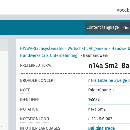
Vocab
mein
ffe,
Content language
Ge
HWWA-Sachsystematik
>
Wirtschaft, Allgemein
>
Handwerk
Handwerks (als Unternehmung)
>
Bauhandwerk
n14a Sm2
Ba
PREFERRED TERM
BROADER CONCEPT
n14a
Einzelne Zweige
NOTE
folderCount: 1
IDENTIFIER
145139
NOTATION
n14a Sm2
NOTATIONLONG
n 14a SM 002
es
IN OTHER LANGUAGES
Building trade