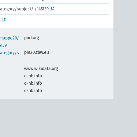
ategory/subject/i/145139
-LD
purl.org
semappe20/
5139
pm20.zbw.eu
category/s
www.wikidata.org
d-nb.info
d-nb.info
d-nb.info