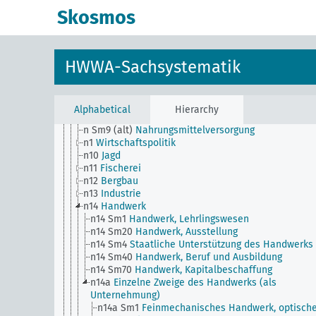
dienende Versorgungs- und Verkehrsbetriebe)
Skosmos
n Sm56
Gefangenenarbeit, Zwangsarbeit
n Sm59
Prüfwesen für Werkstoffe und Waren, Allge
n Sm6
Nationale Kapitalanlagen
n Sm60
Wirtschaft, Technik, Allgemein
HWWA-Sachsystematik
n Sm61
Aufkommen und Verwendung neuer Werksto
Allgemein
n Sm7
Kartell-, Syndikat und Trustwesen
n Sm70
Wirtschaft, Finanzierungsfragen, Allgemein
Alphabetical
Hierarchy
n Sm8
Normung, Standardisierung
n Sm9 (alt)
Nahrungsmittelversorgung
n1
Wirtschaftspolitik
n10
Jagd
n11
Fischerei
n12
Bergbau
n13
Industrie
n14
Handwerk
n14 Sm1
Handwerk, Lehrlingswesen
n14 Sm20
Handwerk, Ausstellung
n14 Sm4
Staatliche Unterstützung des Handwerks
n14 Sm40
Handwerk, Beruf und Ausbildung
n14 Sm70
Handwerk, Kapitalbeschaffung
n14a
Einzelne Zweige des Handwerks (als
Unternehmung)
n14a Sm1
Feinmechanisches Handwerk, optisch