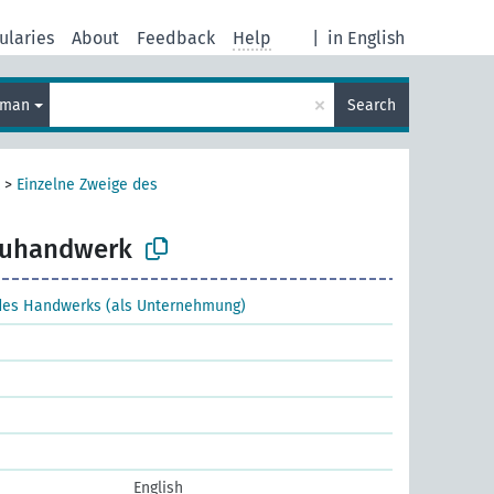
ularies
About
Feedback
Help
|
in English
×
rman
Search
>
Einzelne Zweige des
uhandwerk
 des Handwerks (als Unternehmung)
English