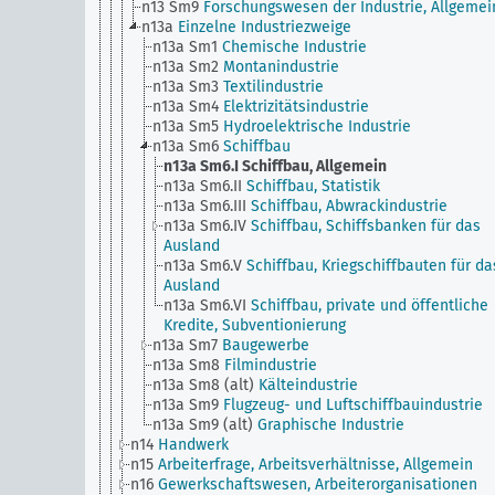
n13 Sm9
Forschungswesen der Industrie, Allgemei
n13a
Einzelne Industriezweige
n13a Sm1
Chemische Industrie
n13a Sm2
Montanindustrie
n13a Sm3
Textilindustrie
n13a Sm4
Elektrizitätsindustrie
n13a Sm5
Hydroelektrische Industrie
n13a Sm6
Schiffbau
n13a Sm6.I
Schiffbau, Allgemein
n13a Sm6.II
Schiffbau, Statistik
n13a Sm6.III
Schiffbau, Abwrackindustrie
n13a Sm6.IV
Schiffbau, Schiffsbanken für das
Ausland
n13a Sm6.V
Schiffbau, Kriegschiffbauten für da
Ausland
n13a Sm6.VI
Schiffbau, private und öffentliche
Kredite, Subventionierung
n13a Sm7
Baugewerbe
n13a Sm8
Filmindustrie
n13a Sm8 (alt)
Kälteindustrie
n13a Sm9
Flugzeug- und Luftschiffbauindustrie
n13a Sm9 (alt)
Graphische Industrie
n14
Handwerk
n15
Arbeiterfrage, Arbeitsverhältnisse, Allgemein
n16
Gewerkschaftswesen, Arbeiterorganisationen