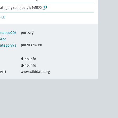
ategory/subject/i/145122
-LD
purl.org
semappe20/
5122
pm20.zbw.eu
category/s
d-nb.info
d-nb.info
(en)
www.wikidata.org