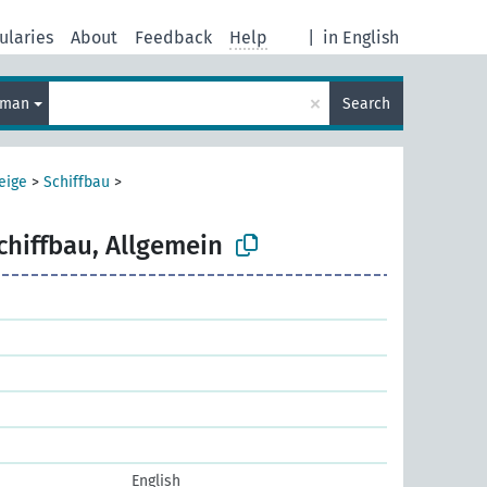
ularies
About
Feedback
Help
|
in English
×
rman
Search
eige
>
Schiffbau
>
chiffbau, Allgemein
English