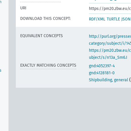
n
URI
https://pm20.zbw.eu/c
DOWNLOAD THIS CONCEPT:
RDF/XML
TURTLE
JSON
EQUIVALENT CONCEPTS
http://purl.org/pres
category/subject/i/14
https://pm20.zbw.eu/
ubject/s/n13a_Sm6.I
EXACTLY MATCHING CONCEPTS
gnd:4052397-4
s
gnd:4128181-0
Shipbuilding, general