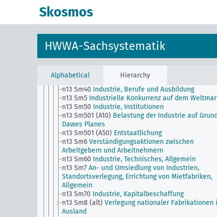
n13 Sm1 (alt)
Industrie, Normung, Standardisierun
Skosmos
n13 Sm11
Industrie, Streben nach Qualitätsarbeit
n13 Sm12
Verflechtung mit der / Beziehungen zur
Industrie des Auslandes
n13 Sm13
Demontage
HWWA-Sachsystematik
n13 Sm2
Industrie, Konzentrationsbewegung
n13 Sm20
Industrie, Ausstellung
n13 Sm3
Industrie, Öffentliche Kredite und
Subventionen
Alphabetical
Hierarchy
n13 Sm4
Industrielle Verwertung von Naturkräften
n13 Sm40
Industrie, Berufe und Ausbildung
n13 Sm5
Industrielle Konkurrenz auf dem Weltmar
n13 Sm50
Industrie, Institutionen
n13 Sm501 (A10)
Belastung der Industrie auf Grun
Dawes Planes
n13 Sm501 (A50)
Entstaatlichung
n13 Sm6
Verständigungsaktionen zwischen
Arbeitgebern und Arbeitnehmern
n13 Sm60
Industrie, Technisches, Allgemein
n13 Sm7
An- und Umsiedlung von Industrien,
Standortsverlegung, Errichtung von Mietfabriken,
Allgemein
n13 Sm70
Industrie, Kapitalbeschaffung
n13 Sm8 (alt)
Verlegung nationaler Fabrikationen 
Ausland