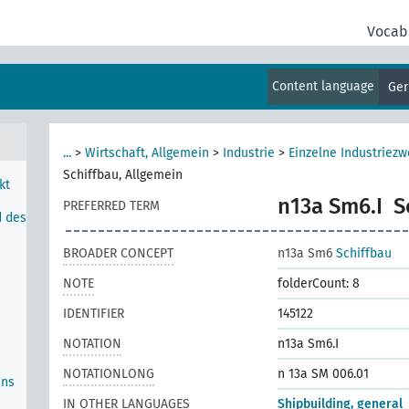
g
Vocab
Content language
Ge
...
>
Wirtschaft, Allgemein
>
Industrie
>
Einzelne Industriezw
Schiffbau, Allgemein
kt
n13a Sm6.I
S
PREFERRED TERM
d des
BROADER CONCEPT
n13a Sm6
Schiffbau
NOTE
folderCount: 8
IDENTIFIER
145122
NOTATION
n13a Sm6.I
NOTATIONLONG
n 13a SM 006.01
ins
IN OTHER LANGUAGES
Shipbuilding, general