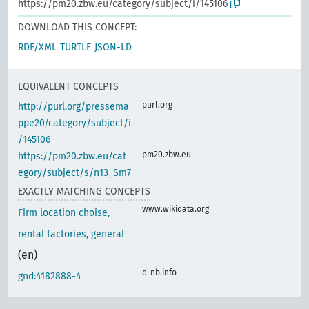
https://pm20.zbw.eu/category/subject/i/145106
DOWNLOAD THIS CONCEPT:
RDF/XML
TURTLE
JSON-LD
EQUIVALENT CONCEPTS
purl.org
http://purl.org/pressema
ppe20/category/subject/i
/145106
pm20.zbw.eu
https://pm20.zbw.eu/cat
egory/subject/s/n13_Sm7
EXACTLY MATCHING CONCEPTS
www.wikidata.org
Firm location choise,
rental factories, general
(en)
d-nb.info
gnd:4182888-4