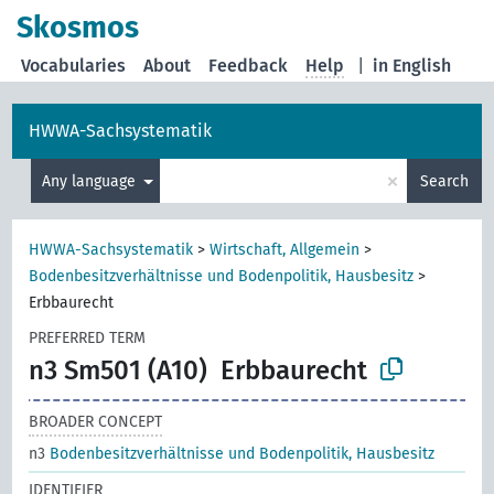
Skosmos
Vocabularies
About
Feedback
Help
|
in English
HWWA-Sachsystematik
×
Any language
Search
HWWA-Sachsystematik
>
Wirtschaft, Allgemein
>
Bodenbesitzverhältnisse und Bodenpolitik, Hausbesitz
>
Erbbaurecht
PREFERRED TERM
n3 Sm501 (A10)
Erbbaurecht
BROADER CONCEPT
n3
Bodenbesitzverhältnisse und Bodenpolitik, Hausbesitz
IDENTIFIER