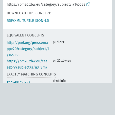
https://pm20.zbw.eu/category/subject/i/145038
DOWNLOAD THIS CONCEPT:
RDF/XML
TURTLE
JSON-LD
EQUIVALENT CONCEPTS
purl.org
http://purl.org/pressema
ppe20/category/subject/i
/145038
pm20.zbw.eu
https://pm20.zbw.eu/cat
egory/subject/s/n3_Sm7
EXACTLY MATCHING CONCEPTS
d-nb.info
gnd:4007502-3
d-nb.info
gnd:4113997-5
d-nb.info
gnd:4146152-6
d-nb.info
gnd:4158414-4
d-nb.info
gnd:4161357-0