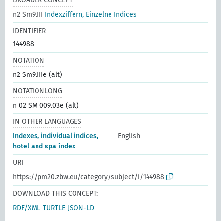
BROADER CONCEPT
n2 Sm9.III
Indexziffern, Einzelne Indices
IDENTIFIER
144988
NOTATION
n2 Sm9.IIIe (alt)
NOTATIONLONG
n 02 SM 009.03e (alt)
IN OTHER LANGUAGES
Indexes, individual indices,
English
hotel and spa index
URI
https://pm20.zbw.eu/category/subject/i/144988
DOWNLOAD THIS CONCEPT:
RDF/XML
TURTLE
JSON-LD