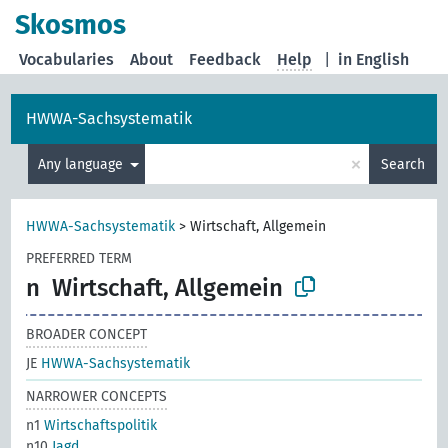
Skosmos
Vocabularies
About
Feedback
Help
|
in English
HWWA-Sachsystematik
×
Any language
Search
HWWA-Sachsystematik
>
Wirtschaft, Allgemein
PREFERRED TERM
n
Wirtschaft, Allgemein
BROADER CONCEPT
JE
HWWA-Sachsystematik
NARROWER CONCEPTS
n1
Wirtschaftspolitik
n10
Jagd