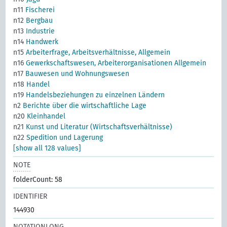
n11
Fischerei
n12
Bergbau
n13
Industrie
n14
Handwerk
n15
Arbeiterfrage, Arbeitsverhältnisse, Allgemein
n16
Gewerkschaftswesen, Arbeiterorganisationen Allgemein
n17
Bauwesen und Wohnungswesen
n18
Handel
n19
Handelsbeziehungen zu einzelnen Ländern
n2
Berichte über die wirtschaftliche Lage
n20
Kleinhandel
n21
Kunst und Literatur (Wirtschaftsverhältnisse)
n22
Spedition und Lagerung
[show all 128 values]
NOTE
folderCount: 58
IDENTIFIER
144930
NOTATIONLONG