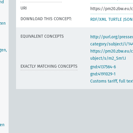
nd
URI
https://pm20.zbw.eu/c
DOWNLOAD THIS CONCEPT:
RDF/XML
TURTLE
JSON
zen
EQUIVALENT CONCEPTS
http://purl.org/pres
category/subject/i/14
gen,
https://pm20.zbw.eu/
ubject/s/m2_Sm1.I
EXACTLY MATCHING CONCEPTS
gnd:4137564-6
gnd:4191029-1
Customs tariff, full tex
ren