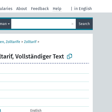
ularies
About
Feedback
Help
|
in English
×
rman
Search
en, Zolltarife
>
Zolltarif
>
ltarif, Vollständiger Text
t
English