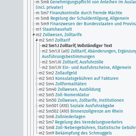
m Sm6
Genehmigungspflicht von Anleihen im Ausla
(incl. privater)
m Sm7
Finanzkontrolle durch fremde Mächte
m Sm8
Regelung der Schuldentilgung, Allgemein
m Sm9
Finanzwesen der Bundesstaaten und Provin
m1
Staatshaushalt
m2
Zollwesen, Zolltarife
m2 Sm1
Zolltarif
m2 Sm1.I
Zolltarif, Vollständiger Text
m2 Sm1.II (alt)
Zolltarif, Abänderungen, Ergänzun
Ausführungsbestimmungen
m2 Sm1.III
Zolltarif, Ausfuhrzölle
m2 Sm1.IV
Ein- und Ausfuhrscheine, Allgemein
m2 Sm2
Zollaufgeld
m2 Sm3
Konsulatsgebühren auf Fakturen
m2 Sm4
Zollformalitäten
m2 Sm40
Zollwesen, Ausbildung
m2 Sm5
Zoll-Nomenklatur
m2 Sm50
Zollwesen, Zolltarife, Institutionen
m2 Sm501 (A10)
Soziale Ausfuhrabgabe
m2 Sm502 (A10)
Binnenzollgrenze am Rhein
m2 Sm6
Zollniederlagen
m2 Sm7
Regelung des Veredelungsverkehrs
m2 Sm8
Zoll-Nebengebühren, Statistische Gebüh
m2 Sm9
Bekämpfung des Schmuggels