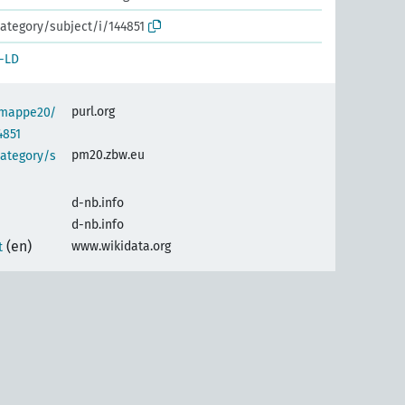
ategory/subject/i/144851
-LD
purl.org
semappe20/
4851
pm20.zbw.eu
category/s
d-nb.info
d-nb.info
(en)
www.wikidata.org
t