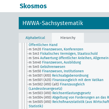
i
Rechtspflege, Allgemein
Skosmos
k
Wissenschaft und Bildungswesen, Allgemein
l
Militärwesen, Allgemein
m
Finanzwesen, Allgemein
m Sm1 (alt)
Submissionswesen (alt)
HWWA-Sachsystematik
m Sm1 (obsolet)
Privatwirtschaftliche Betätigung d
Öffentlichen Hand (obsolet)
m Sm11
Staatslotterie, Allgemein
m Sm12
Submissionswesen
Alphabetical
Hierarchy
m Sm2
Privatwirtschaftliche Betätigung der
Öffentlichen Hand
m Sm20
Finanzwesen, Konferenzen
m Sm3
Fiskalisches Vermögen, Staatsschuld
m Sm4
Aufwertung öffentlicher Anleihen, Allgemein
m Sm40
Finanzwesen, Ausbildung
m Sm5
Gebührenwesen
m Sm50
Finanzwesen, Institutionen
m Sm501 (A10)
Reichsabgabenordnung
m Sm501 (A35)
Finanzausgleich mit dem Vatikan
m Sm502 (A10) (alt)
Finanzausgleich
(Landessteuergesetz)
m Sm503 (A10)
Reichsentlastungsgesetz
m Sm504 (A10)
Abgeltung von Forderungen an das R
m Sm505 (A10)
Reichsfinanzstatistik (aus Wirtschaf
Statistik)