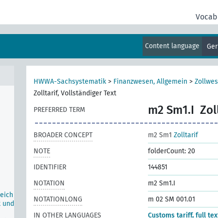
Vocab
er
Content language
Ge
HWWA-Sachsystematik
>
Finanzwesen, Allgemein
>
Zollwes
Zolltarif, Vollständiger Text
m2 Sm1.I
Zol
PREFERRED TERM
BROADER CONCEPT
m2 Sm1
Zolltarif
NOTE
folderCount: 20
IDENTIFIER
144851
NOTATION
m2 Sm1.I
eich
NOTATIONLONG
m 02 SM 001.01
t und
IN OTHER LANGUAGES
Customs tariff, full tex