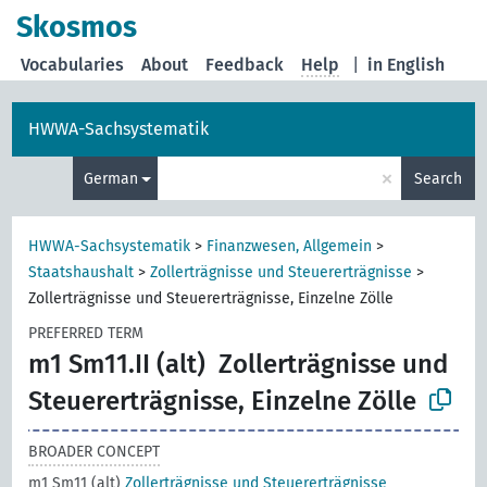
Skosmos
Vocabularies
About
Feedback
Help
|
in English
HWWA-Sachsystematik
×
German
Search
HWWA-Sachsystematik
>
Finanzwesen, Allgemein
>
Staatshaushalt
>
Zollerträgnisse und Steuererträgnisse
>
Zollerträgnisse und Steuererträgnisse, Einzelne Zölle
PREFERRED TERM
m1 Sm11.II (alt)
Zollerträgnisse und
Steuererträgnisse, Einzelne Zölle
BROADER CONCEPT
m1 Sm11 (alt)
Zollerträgnisse und Steuererträgnisse