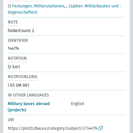
l3
Festungen, Militärstationen,... (später: Militärbauten und -
liegenschaften)
NOTE
folderCount: 2
IDENTIFIER
144774
NOTATION
l3 Sm1
NOTATIONLONG
l 03 SM 001
IN OTHER LANGUAGES
Military bases abroad
English
(projects)
URI
https://pm20.zbw.eu/category/subject/i/144774