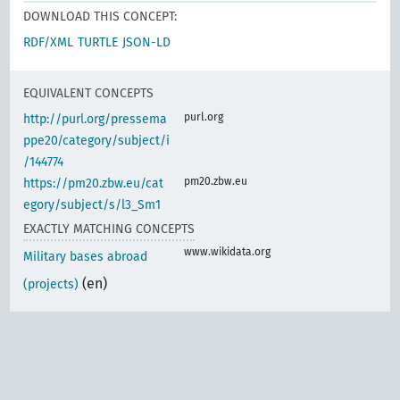
DOWNLOAD THIS CONCEPT:
RDF/XML
TURTLE
JSON-LD
EQUIVALENT CONCEPTS
purl.org
http://purl.org/pressema
ppe20/category/subject/i
/144774
pm20.zbw.eu
https://pm20.zbw.eu/cat
egory/subject/s/l3_Sm1
EXACTLY MATCHING CONCEPTS
www.wikidata.org
Military bases abroad
(en)
(projects)