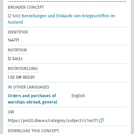
BROADER CONCEPT
l2 Sm3
Bestellungen und Einkäufe von Kriegsschiffen im
Ausland
IDENTIFIER
144771
NOTATION
l2 Sm3.I
NOTATIONLONG
l 02 SM 003.01
IN OTHER LANGUAGES
Orders and purchases of
English
warships abroad, general
URI
https://pm20.zbw.eu/category/subject/i/144771
DOWNLOAD THIS CONCEPT: