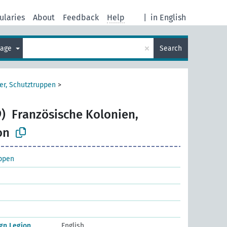
ularies
About
Feedback
Help
|
in English
×
uage
Search
er, Schutztruppen
>
)
Französische Kolonien,
on
uppen
ign Legion
English