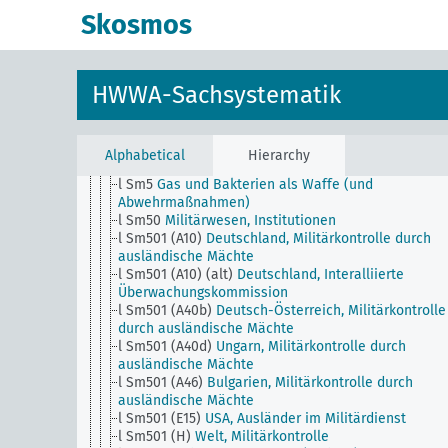
l
Militärwesen, Allgemein
Skosmos
l Sm1
Wehrpflicht
l Sm11
Militärstrafrecht, Militärgerichtsbarkeit
l Sm12
Kriegsrecht, Allgemein
l Sm13
Frauen im Wehrdienst
HWWA-Sachsystematik
l Sm14
Evakuierung der Zivilbevölkerung
l Sm2
Mannschaftsverluste im Weltkriege, Grabstät
l Sm3 (alt)
Abrüstung, Entwaffnung
l Sm4
Elektrizität als Waffe
Alphabetical
Hierarchy
l Sm40
Militärwesen, Ausbildung
l Sm5
Gas und Bakterien als Waffe (und
Abwehrmaßnahmen)
l Sm50
Militärwesen, Institutionen
l Sm501 (A10)
Deutschland, Militärkontrolle durch
ausländische Mächte
l Sm501 (A10) (alt)
Deutschland, Interalliierte
Überwachungskommission
l Sm501 (A40b)
Deutsch-Österreich, Militärkontrolle
durch ausländische Mächte
l Sm501 (A40d)
Ungarn, Militärkontrolle durch
ausländische Mächte
l Sm501 (A46)
Bulgarien, Militärkontrolle durch
ausländische Mächte
l Sm501 (E15)
USA, Ausländer im Militärdienst
l Sm501 (H)
Welt, Militärkontrolle