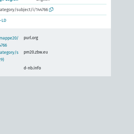
ategory/subject/i/144766
-LD
purl.org
semappe20/
4766
pm20.zbw.eu
category/s
29)
d-nb.info