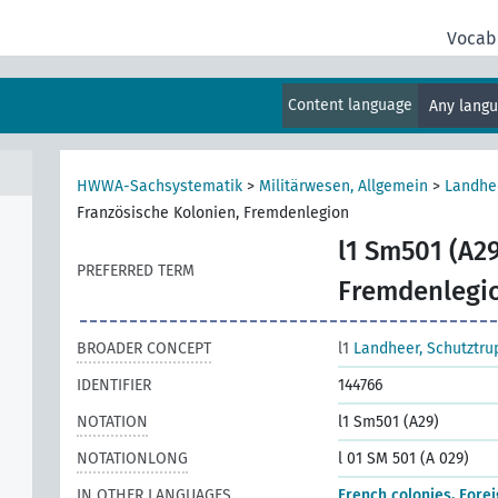
Vocab
Content language
Any lang
ten
HWWA-Sachsystematik
>
Militärwesen, Allgemein
>
Landhe
Französische Kolonien, Fremdenlegion
l1 Sm501 (A29
PREFERRED TERM
Fremdenlegi
BROADER CONCEPT
l1
Landheer, Schutztr
IDENTIFIER
144766
NOTATION
l1 Sm501 (A29)
NOTATIONLONG
l 01 SM 501 (A 029)
IN OTHER LANGUAGES
French colonies, Fore