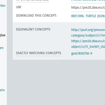
iler
URI
https://pm20.zbw.eu/c
DOWNLOAD THIS CONCEPT:
RDF/XML
TURTLE
JSON
EQUIVALENT CONCEPTS
http://purl.org/pres
gion
category/subject/i/14
https://pm20.zbw.eu/
ubject/s/l1_Sm501_(A
ten
EXACTLY MATCHING CONCEPTS
gnd:7850750-9
ein