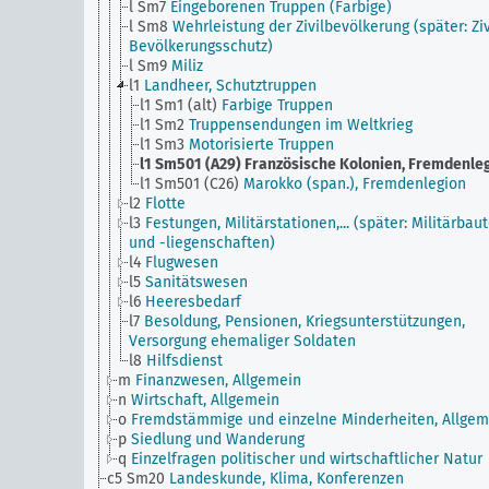
l Sm7
Eingeborenen Truppen (Farbige)
l Sm8
Wehrleistung der Zivilbevölkerung (später: Ziv
Bevölkerungsschutz)
l Sm9
Miliz
l1
Landheer, Schutztruppen
l1 Sm1 (alt)
Farbige Truppen
l1 Sm2
Truppensendungen im Weltkrieg
l1 Sm3
Motorisierte Truppen
l1 Sm501 (A29)
Französische Kolonien, Fremdenle
l1 Sm501 (C26)
Marokko (span.), Fremdenlegion
l2
Flotte
l3
Festungen, Militärstationen,... (später: Militärbau
und -liegenschaften)
l4
Flugwesen
l5
Sanitätswesen
l6
Heeresbedarf
l7
Besoldung, Pensionen, Kriegsunterstützungen,
Versorgung ehemaliger Soldaten
l8
Hilfsdienst
m
Finanzwesen, Allgemein
n
Wirtschaft, Allgemein
o
Fremdstämmige und einzelne Minderheiten, Allgem
p
Siedlung und Wanderung
q
Einzelfragen politischer und wirtschaftlicher Natur
c5 Sm20
Landeskunde, Klima, Konferenzen