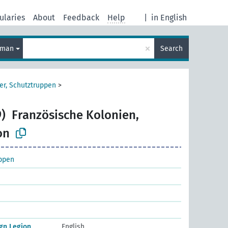
ularies
About
Feedback
Help
|
in English
×
rman
Search
er, Schutztruppen
>
)
Französische Kolonien,
on
uppen
ign Legion
English