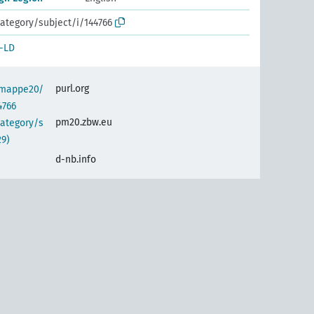
ategory/subject/i/144766
-LD
purl.org
semappe20/
4766
pm20.zbw.eu
category/s
29)
d-nb.info