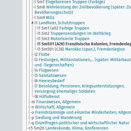
l Sm7
Eingeborenen Truppen (Farbige)
l Sm8
Wehrleistung der Zivilbevölkerung (später: Ziv
Bevölkerungsschutz)
l Sm9
Miliz
l1
Landheer, Schutztruppen
l1 Sm1 (alt)
Farbige Truppen
l1 Sm2
Truppensendungen im Weltkrieg
l1 Sm3
Motorisierte Truppen
l1 Sm501 (A29)
Französische Kolonien, Fremdenle
l1 Sm501 (C26)
Marokko (span.), Fremdenlegion
l2
Flotte
l3
Festungen, Militärstationen,... (später: Militärbau
und -liegenschaften)
l4
Flugwesen
l5
Sanitätswesen
l6
Heeresbedarf
l7
Besoldung, Pensionen, Kriegsunterstützungen,
Versorgung ehemaliger Soldaten
l8
Hilfsdienst
m
Finanzwesen, Allgemein
n
Wirtschaft, Allgemein
o
Fremdstämmige und einzelne Minderheiten, Allgem
p
Siedlung und Wanderung
q
Einzelfragen politischer und wirtschaftlicher Natur
c5 Sm20
Landeskunde, Klima, Konferenzen