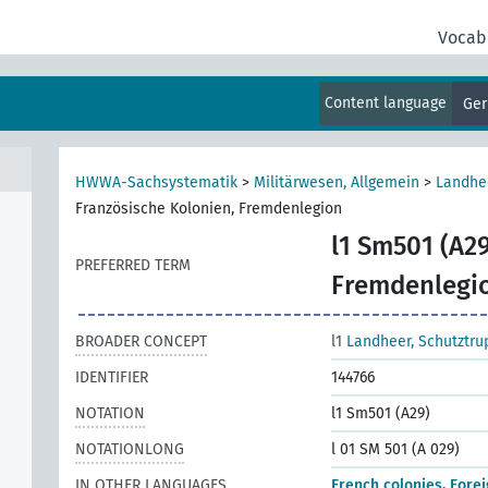
Vocab
Content language
Ge
ten
HWWA-Sachsystematik
>
Militärwesen, Allgemein
>
Landhe
Französische Kolonien, Fremdenlegion
l1 Sm501 (A29
PREFERRED TERM
Fremdenlegi
BROADER CONCEPT
l1
Landheer, Schutztr
IDENTIFIER
144766
NOTATION
l1 Sm501 (A29)
NOTATIONLONG
l 01 SM 501 (A 029)
IN OTHER LANGUAGES
French colonies, Fore