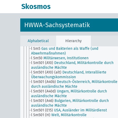
l
Militärwesen, Allgemein
Skosmos
l Sm1
Wehrpflicht
l Sm11
Militärstrafrecht, Militärgerichtsbarkeit
l Sm12
Kriegsrecht, Allgemein
l Sm13
Frauen im Wehrdienst
HWWA-Sachsystematik
l Sm14
Evakuierung der Zivilbevölkerung
l Sm2
Mannschaftsverluste im Weltkriege, Grabstät
l Sm3 (alt)
Abrüstung, Entwaffnung
l Sm4
Elektrizität als Waffe
Alphabetical
Hierarchy
l Sm40
Militärwesen, Ausbildung
l Sm5
Gas und Bakterien als Waffe (und
Abwehrmaßnahmen)
l Sm50
Militärwesen, Institutionen
l Sm501 (A10)
Deutschland, Militärkontrolle durch
ausländische Mächte
l Sm501 (A10) (alt)
Deutschland, Interalliierte
Überwachungskommission
l Sm501 (A40b)
Deutsch-Österreich, Militärkontrolle
durch ausländische Mächte
l Sm501 (A40d)
Ungarn, Militärkontrolle durch
ausländische Mächte
l Sm501 (A46)
Bulgarien, Militärkontrolle durch
ausländische Mächte
l Sm501 (E15)
USA, Ausländer im Militärdienst
l Sm501 (H)
Welt, Militärkontrolle