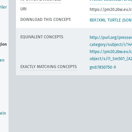
iler
URI
https://pm20.zbw.eu/c
DOWNLOAD THIS CONCEPT:
RDF/XML
TURTLE
JSON
EQUIVALENT CONCEPTS
http://purl.org/pres
gion
category/subject/i/14
https://pm20.zbw.eu/
ubject/s/l1_Sm501_(A
ten
EXACTLY MATCHING CONCEPTS
gnd:7850750-9
ein