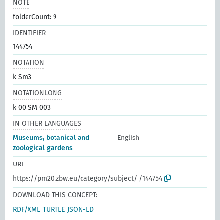
NOTE
folderCount: 9
IDENTIFIER
144754
NOTATION
k Sm3
NOTATIONLONG
k 00 SM 003
IN OTHER LANGUAGES
Museums, botanical and
English
zoological gardens
URI
https://pm20.zbw.eu/category/subject/i/144754
DOWNLOAD THIS CONCEPT:
RDF/XML
TURTLE
JSON-LD