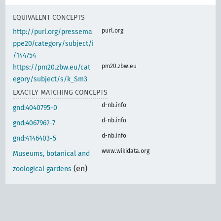
EQUIVALENT CONCEPTS
purl.org
http://purl.org/pressema
ppe20/category/subject/i
/144754
pm20.zbw.eu
https://pm20.zbw.eu/cat
egory/subject/s/k_Sm3
EXACTLY MATCHING CONCEPTS
d-nb.info
gnd:4040795-0
d-nb.info
gnd:4067962-7
d-nb.info
gnd:4146403-5
www.wikidata.org
Museums, botanical and
(en)
zoological gardens