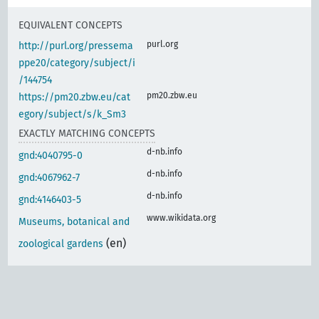
EQUIVALENT CONCEPTS
purl.org
http://purl.org/pressema
ppe20/category/subject/i
/144754
pm20.zbw.eu
https://pm20.zbw.eu/cat
egory/subject/s/k_Sm3
EXACTLY MATCHING CONCEPTS
d-nb.info
gnd:4040795-0
d-nb.info
gnd:4067962-7
d-nb.info
gnd:4146403-5
www.wikidata.org
Museums, botanical and
(en)
zoological gardens