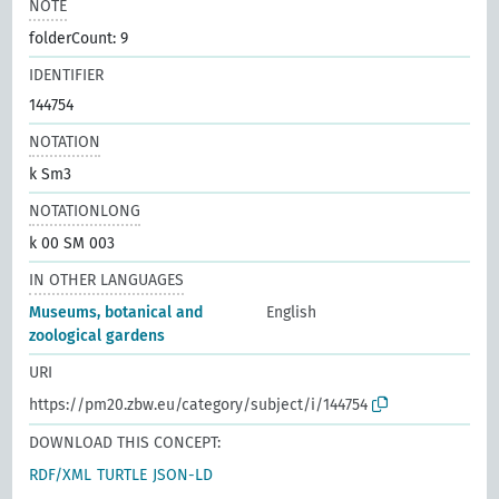
NOTE
folderCount: 9
IDENTIFIER
144754
NOTATION
k Sm3
NOTATIONLONG
k 00 SM 003
IN OTHER LANGUAGES
Museums, botanical and
English
zoological gardens
URI
https://pm20.zbw.eu/category/subject/i/144754
DOWNLOAD THIS CONCEPT:
RDF/XML
TURTLE
JSON-LD