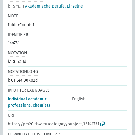
k1 Sm7.II
Akademische Berufe, Einzelne
NOTE
folderCount: 1
IDENTIFIER
144731
NOTATION
k1 Sm7.IId
NOTATIONLONG
k 01 SM 007.02d
IN OTHER LANGUAGES
Individual academic
English
professions, chemists
URI
https://pm20.zbw.eu/category/subject/i/144731
DOWNLOAD THIS CONCEPT: