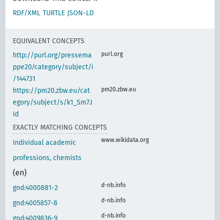
RDF/XML
TURTLE
JSON-LD
EQUIVALENT CONCEPTS
purl.org
http://purl.org/pressema
ppe20/category/subject/i
/144731
pm20.zbw.eu
https://pm20.zbw.eu/cat
egory/subject/s/k1_Sm7.I
Id
EXACTLY MATCHING CONCEPTS
www.wikidata.org
Individual academic
professions, chemists
(en)
d-nb.info
gnd:4000881-2
d-nb.info
gnd:4005857-8
d-nb.info
gnd:4009836-9