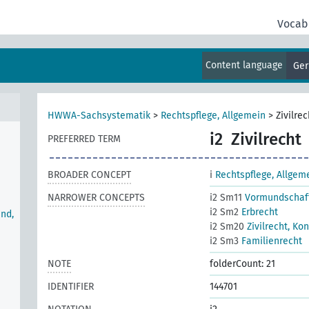
Vocab
Content language
Ge
HWWA-Sachsystematik
>
Rechtspflege, Allgemein
>
Zivilrec
i2
Zivilrecht
PREFERRED TERM
BROADER CONCEPT
i
Rechtspflege, Allgem
NARROWER CONCEPTS
i2 Sm11
Vormundschaf
i2 Sm2
Erbrecht
nd,
i2 Sm20
Zivilrecht, Ko
i2 Sm3
Familienrecht
NOTE
folderCount: 21
IDENTIFIER
144701