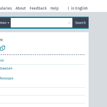
ularies
About
Feedback
Help
|
in English
×
rman
Search
ht
ein
tswesen
nferenzen