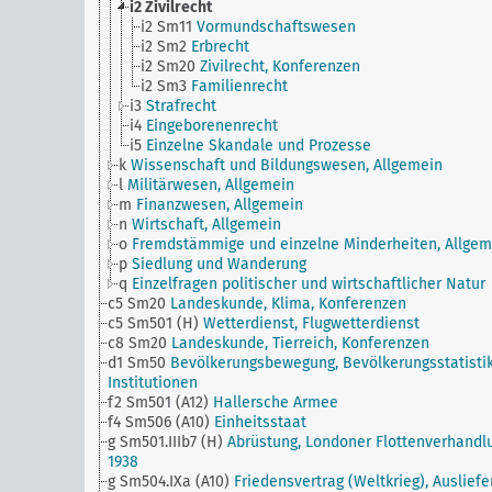
i2
Zivilrecht
i2 Sm11
Vormundschaftswesen
i2 Sm2
Erbrecht
i2 Sm20
Zivilrecht, Konferenzen
i2 Sm3
Familienrecht
i3
Strafrecht
i4
Eingeborenenrecht
i5
Einzelne Skandale und Prozesse
k
Wissenschaft und Bildungswesen, Allgemein
l
Militärwesen, Allgemein
m
Finanzwesen, Allgemein
n
Wirtschaft, Allgemein
o
Fremdstämmige und einzelne Minderheiten, Allgem
p
Siedlung und Wanderung
q
Einzelfragen politischer und wirtschaftlicher Natur
c5 Sm20
Landeskunde, Klima, Konferenzen
c5 Sm501 (H)
Wetterdienst, Flugwetterdienst
c8 Sm20
Landeskunde, Tierreich, Konferenzen
d1 Sm50
Bevölkerungsbewegung, Bevölkerungsstatistik
Institutionen
f2 Sm501 (A12)
Hallersche Armee
f4 Sm506 (A10)
Einheitsstaat
g Sm501.IIIb7 (H)
Abrüstung, Londoner Flottenverhandl
1938
g Sm504.IXa (A10)
Friedensvertrag (Weltkrieg), Auslief