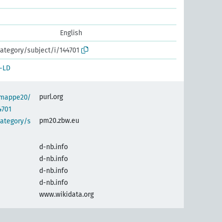
English
ategory/subject/i/144701
-LD
purl.org
semappe20/
4701
pm20.zbw.eu
category/s
d-nb.info
d-nb.info
d-nb.info
d-nb.info
www.wikidata.org