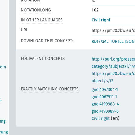
NOTATION
i2
NOTATIONLONG
i 02
IN OTHER LANGUAGES
Civil right
URI
https://pm20.zbw.eu/c
DOWNLOAD THIS CONCEPT:
RDF/XML
TURTLE
JSON
EQUIVALENT CONCEPTS
http://purl.org/pres
category/subject/i/14
ein
https://pm20.zbw.eu/
ubject/s/i2
EXACTLY MATCHING CONCEPTS
gnd:4047304-1
gnd:4067911-1
,
gnd:4190988-4
gnd:4190989-6
(en)
Civil right
ung
erung