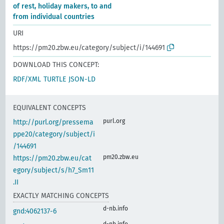
of rest, holiday makers, to and
from individual countries
URI
https://pm20.zbw.eu/category/subject/i/144691
DOWNLOAD THIS CONCEPT:
RDF/XML
TURTLE
JSON-LD
EQUIVALENT CONCEPTS
purl.org
http://purl.org/pressema
ppe20/category/subject/i
/144691
pm20.zbw.eu
https://pm20.zbw.eu/cat
egory/subject/s/h7_Sm11
.II
EXACTLY MATCHING CONCEPTS
d-nb.info
gnd:4062137-6
d-nb.info