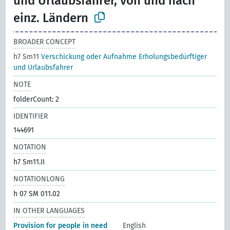
und Urlaubsfahrer, von und nach
einz. Ländern
BROADER CONCEPT
h7 Sm11
Verschickung oder Aufnahme Erholungsbedürftiger
und Urlaubsfahrer
NOTE
folderCount: 2
IDENTIFIER
144691
NOTATION
h7 Sm11.II
NOTATIONLONG
h 07 SM 011.02
IN OTHER LANGUAGES
Provision for people in need
English