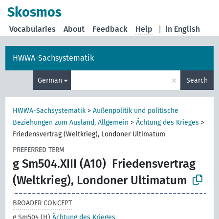
Skosmos
Vocabularies
About
Feedback
Help
|
in English
HWWA-Sachsystematik
×
German
Search
HWWA-Sachsystematik
>
Außenpolitik und politische
Beziehungen zum Ausland, Allgemein
>
Ächtung des Krieges
>
Friedensvertrag (Weltkrieg), Londoner Ultimatum
PREFERRED TERM
g Sm504.XIII (A10)
Friedensvertrag
(Weltkrieg), Londoner Ultimatum
BROADER CONCEPT
g Sm504 (H)
Ächtung des Krieges