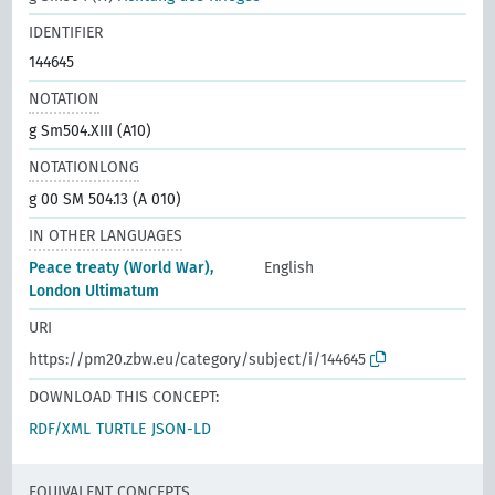
IDENTIFIER
144645
NOTATION
g Sm504.XIII (A10)
NOTATIONLONG
g 00 SM 504.13 (A 010)
IN OTHER LANGUAGES
Peace treaty (World War),
English
London Ultimatum
URI
https://pm20.zbw.eu/category/subject/i/144645
DOWNLOAD THIS CONCEPT:
RDF/XML
TURTLE
JSON-LD
EQUIVALENT CONCEPTS