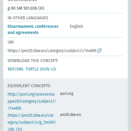
g 00 SM 501.03b (H)
IN OTHER LANGUAGES
Disarmament, conferences
English
and agreements
URI
https://pm20.zbw.eu/category/subject/i/144616
DOWNLOAD THIS CONCEPT:
RDF/XML
TURTLE
JSON-LD
EQUIVALENT CONCEPTS
purl.org
http://purl.org/pressema
ppe20/category/subject/i
/144616
pm20.zbw.eu
https://pm20.zbw.eu/cat
egory/subject/s/g_Sm501
.IIIb_(H)