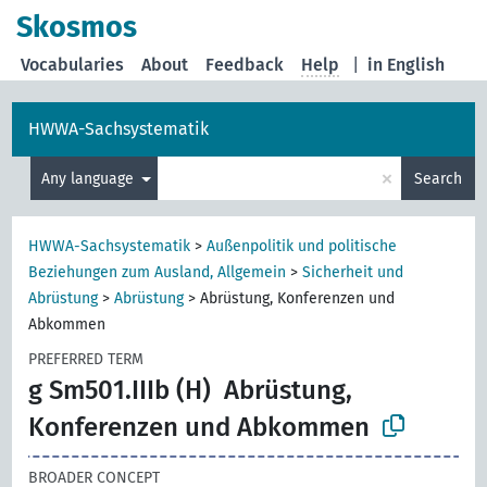
Skosmos
Vocabularies
About
Feedback
Help
|
in English
HWWA-Sachsystematik
×
Any language
Search
HWWA-Sachsystematik
>
Außenpolitik und politische
Beziehungen zum Ausland, Allgemein
>
Sicherheit und
Abrüstung
>
Abrüstung
>
Abrüstung, Konferenzen und
Abkommen
PREFERRED TERM
g Sm501.IIIb (H)
Abrüstung,
Konferenzen und Abkommen
BROADER CONCEPT