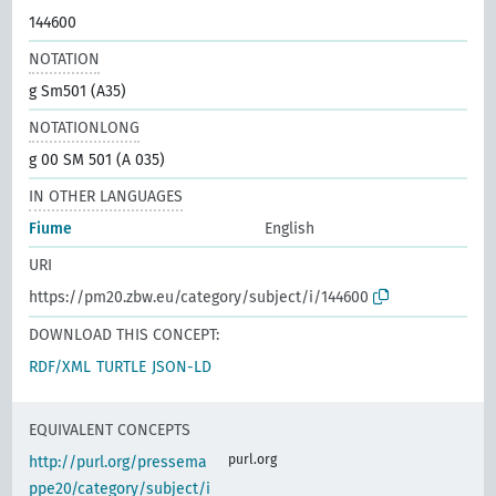
144600
NOTATION
g Sm501 (A35)
NOTATIONLONG
g 00 SM 501 (A 035)
IN OTHER LANGUAGES
Fiume
English
URI
https://pm20.zbw.eu/category/subject/i/144600
DOWNLOAD THIS CONCEPT:
RDF/XML
TURTLE
JSON-LD
EQUIVALENT CONCEPTS
purl.org
http://purl.org/pressema
ppe20/category/subject/i