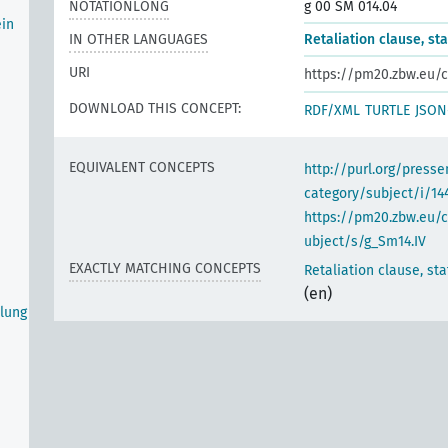
NOTATIONLONG
g 00 SM 014.04
ein
IN OTHER LANGUAGES
Retaliation clause, s
URI
https://pm20.zbw.eu/c
DOWNLOAD THIS CONCEPT:
RDF/XML
TURTLE
JSON
EQUIVALENT CONCEPTS
http://purl.org/pres
category/subject/i/14
https://pm20.zbw.eu/
ubject/s/g_Sm14.IV
EXACTLY MATCHING CONCEPTS
Retaliation clause, st
(en)
lung