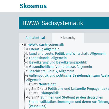
Skosmos
HWWA-Sachsystematik
Alphabetical
Hierarchy
JE
HWWA-Sachsystematik
a
Literatur, Allgemein
b
Land und Leute, Politik und Wirtschaft, Allgemein
c
Landeskunde, Allgemein
d
Bevölkerung und Bevölkerungspolitik
e
Gesundheitliche Verhältnisse, Allgemein
f
Geschichte, Politik, Allgemein
g
Außenpolitik und politische Beziehungen zum Ausla
Allgemein
g Sm1
Neutralität
g Sm12 (alt)
Politische und kulturelle Propaganda (a
g Sm13
Islampolitik
g Sm14
Stimmen und Stellung zu den deutschen
Friedensdiktatbestimmungen und deren Ausführun
(Versailles)