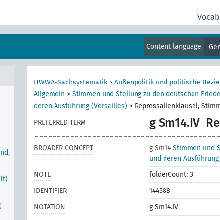
Vocab
Content language
Ge
HWWA-Sachsystematik
>
Außenpolitik und politische Bezi
Allgemein
>
Stimmen und Stellung zu den deutschen Frie
deren Ausführung (Versailles)
>
Repressalienklausel, Stim
g Sm14.IV
Re
PREFERRED TERM
BROADER CONCEPT
g Sm14
Stimmen und S
nd,
und deren Ausführung 
NOTE
folderCount: 3
lt)
IDENTIFIER
144588
g
NOTATION
g Sm14.IV