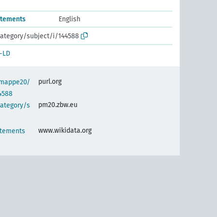
tatements
English
ategory/subject/i/144588
-LD
purl.org
semappe20/
4588
pm20.zbw.eu
category/s
www.wikidata.org
atements