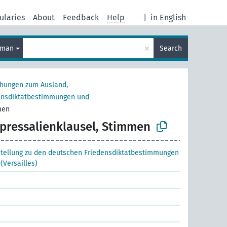
ularies
About
Feedback
Help
|
in English
×
rman
Search
ehungen zum Ausland,
densdiktatbestimmungen und
men
pressalienklausel, Stimmen
tellung zu den deutschen Friedensdiktatbestimmungen
(Versailles)