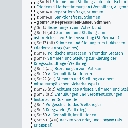
g Sm14.I
Stimmen und Stellung zu den deutschen
Friedensdiktatbestimmungen (Versailles), Allgem
g Sm14.II
Reparationsfrage, Stimmen
g Sm14.III
Sanktionsfrage, Stimmen
g Sm14.IV
Repressalienklausel, Stimmen
g Sm15
Beziehungen zum Völkerbund
g Sm16 (alt)
Stimmen und Stellung zum
österreichischen Friedensvertrag (St. Germain)
g Sm17 (alt)
Stimmen und Stellung zum türkischen
Friedensvertrag (Sevres)
g Sm18
Politische Interessen in fremden Staaten
g Sm19
Stimmen und Stellung zur Klärung der
Kriegsschuldfrage (Weltkrieg)
g Sm2 (alt)
Beziehungen zum Vatikan
g Sm20
Außenpolitik, Konferenzen
g Sm22 (alt)
Stimmen und Stellung zu einem
mitteleuropäischen Sicherheitspakt
g Sm23 (alt)
Ächtung des Krieges, Stimmen und Stel
g Sm3 (alt)
Enthüllungen und Veröffentlichungen
historischer Dokumente
g Sm4
Vorgeschichte des Weltkrieges
g Sm5
Kriegsziele (Weltkrieg)
g Sm50
Außenpolitik, Institutionen
g Sm501 (A10)
Becken von Briey und Longwy (als
Kriegsziel)