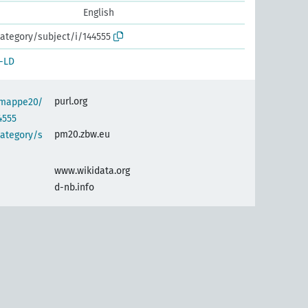
English
ategory/subject/i/144555
-LD
purl.org
semappe20/
4555
pm20.zbw.eu
category/s
www.wikidata.org
d-nb.info