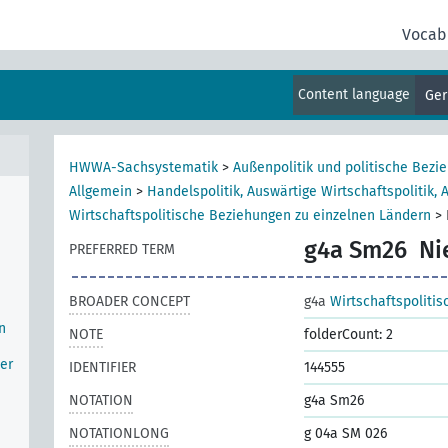
Vocab
 des
in
len
Content language
Ge
en
HWWA-Sachsystematik
>
Außenpolitik und politische Bezi
Allgemein
>
Handelspolitik, Auswärtige Wirtschaftspolitik, 
Wirtschaftspolitische Beziehungen zu einzelnen Ländern
>
g4a Sm26
Ni
PREFERRED TERM
BROADER CONCEPT
g4a
Wirtschaftspoliti
n
NOTE
folderCount: 2
er
IDENTIFIER
144555
NOTATION
g4a Sm26
NOTATIONLONG
g 04a SM 026