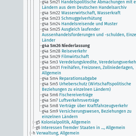
g4a Sm21
Handelspolitische Abmachungen mit e
Ländern aus dem Deutschen Handelsarchiv
g4a Sm22
Wasserwirtschaft, Wasserkraft
g4a Sm23
Schmuggelverhütung
g4a Sm24
Handelsreisende und Muster
g4a Sm25
Ausgleich laufender
Aussenhandelsforderungen und -schulden, Einz
Länder
g4a Sm26
Niederlassung
g4a Sm28
Reiseverkehr
g4a Sm29
Filmwirtschaft
g4a Sm3
Veredelungskredite, Veredelungsverkeh
g4a Sm31
Freihäfen, Freizonen, Zollniederlagen,
Allgemein
g4a Sm4
Reparationsabgabe
g4a Sm5
Urheberschutz (Wirtschaftspolitische
Beziehungen zu einzelnen Ländern)
g4a Sm6
Fischereiverträge
g4a Sm7
Luftverkehrsverträge
g4a Sm8
Verträge über Kraftfahrzeugverkehr
g4a Sm9
Versicherungswesen, Beziehungen zu
einzelnen Ländern
g5
Kolonialpolitik, Allgemein
g6
Interessen fremder Staaten in ..., Allgemein
h
Verwaltung, Allgemein