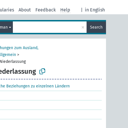
ularies
About
Feedback
Help
|
in English
×
rman
Search
ehungen zum Ausland,
Allgemein
>
Niederlassung
ederlassung
sche Beziehungen zu einzelnen Ländern