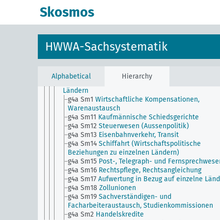
Ausschüsse
Skosmos
g4 Sm6
Staatliche Handelskredite,
Garantieübernahme, Subventionierung, Förderung
Aussenhandels
g4 Sm7
Vorzugsbehandlung der Kolonien, Allgeme
HWWA-Sachsystematik
g4 Sm8
Warenabzeichen zum Schutze der nationa
Industrie
g4 Sm9
Ausfuhrförderung im Dreiecksverfahren
(Import - Fabrik - Export)
Alphabetical
Hierarchy
g4a
Wirtschaftspolitische Beziehungen zu einzeln
Ländern
g4a Sm1
Wirtschaftliche Kompensationen,
Warenaustausch
g4a Sm11
Kaufmännische Schiedsgerichte
g4a Sm12
Steuerwesen (Aussenpolitik)
g4a Sm13
Eisenbahnverkehr, Transit
g4a Sm14
Schiffahrt (Wirtschaftspolitische
Beziehungen zu einzelnen Ländern)
g4a Sm15
Post-, Telegraph- und Fernsprechwese
g4a Sm16
Rechtspflege, Rechtsangleichung
g4a Sm17
Aufwertung in Bezug auf einzelne Länd
g4a Sm18
Zollunionen
g4a Sm19
Sachverständigen- und
Facharbeiteraustausch, Studienkommissionen
g4a Sm2
Handelskredite