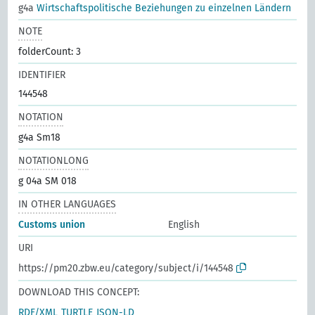
g4a
Wirtschaftspolitische Beziehungen zu einzelnen Ländern
NOTE
folderCount: 3
IDENTIFIER
144548
NOTATION
g4a Sm18
NOTATIONLONG
g 04a SM 018
IN OTHER LANGUAGES
Customs union
English
URI
https://pm20.zbw.eu/category/subject/i/144548
DOWNLOAD THIS CONCEPT:
RDF/XML
TURTLE
JSON-LD