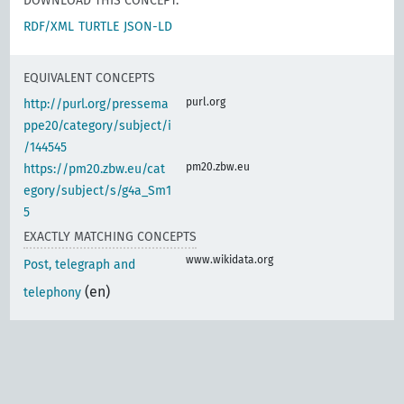
DOWNLOAD THIS CONCEPT:
RDF/XML
TURTLE
JSON-LD
EQUIVALENT CONCEPTS
purl.org
http://purl.org/pressema
ppe20/category/subject/i
/144545
pm20.zbw.eu
https://pm20.zbw.eu/cat
egory/subject/s/g4a_Sm1
5
EXACTLY MATCHING CONCEPTS
www.wikidata.org
Post, telegraph and
(en)
telephony