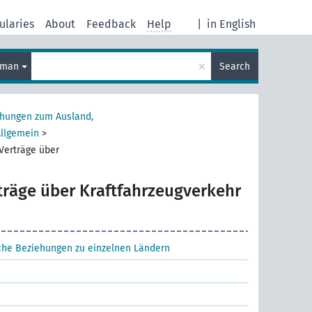
ularies
About
Feedback
Help
|
in English
×
rman
Search
ehungen zum Ausland,
Allgemein
>
Verträge über
träge über Kraftfahrzeugverkehr
sche Beziehungen zu einzelnen Ländern