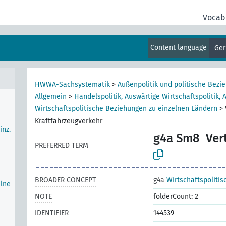
Vocab
Content language
Ge
n
er
HWWA-Sachsystematik
>
Außenpolitik und politische Bezi
Allgemein
>
Handelspolitik, Auswärtige Wirtschaftspolitik, 
Wirtschaftspolitische Beziehungen zu einzelnen Ländern
>
Kraftfahrzeugverkehr
inz.
g4a Sm8
Ver
PREFERRED TERM
BROADER CONCEPT
g4a
Wirtschaftspoliti
elne
NOTE
folderCount: 2
IDENTIFIER
144539