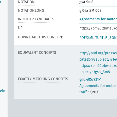
r
NOTATION
g4a Sm8
NOTATIONLONG
g 04a SM 008
IN OTHER LANGUAGES
Agreements for motor 
URI
https://pm20.zbw.eu/c
DOWNLOAD THIS CONCEPT:
RDF/XML
TURTLE
JSON
EQUIVALENT CONCEPTS
http://purl.org/pres
category/subject/i/14
https://pm20.zbw.eu/
ubject/s/g4a_Sm8
EXACTLY MATCHING CONCEPTS
gnd:4057931-1
Agreements for motor 
ein
(en)
traffic