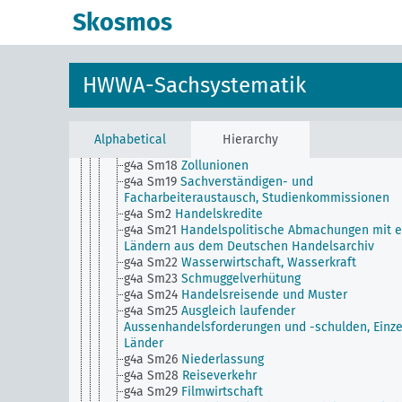
g4a Sm1
Wirtschaftliche Kompensationen,
Skosmos
Warenaustausch
g4a Sm11
Kaufmännische Schiedsgerichte
g4a Sm12
Steuerwesen (Aussenpolitik)
g4a Sm13
Eisenbahnverkehr, Transit
HWWA-Sachsystematik
g4a Sm14
Schiffahrt (Wirtschaftspolitische
Beziehungen zu einzelnen Ländern)
g4a Sm15
Post-, Telegraph- und Fernsprechwese
g4a Sm16
Rechtspflege, Rechtsangleichung
Alphabetical
Hierarchy
g4a Sm17
Aufwertung in Bezug auf einzelne Länd
g4a Sm18
Zollunionen
g4a Sm19
Sachverständigen- und
Facharbeiteraustausch, Studienkommissionen
g4a Sm2
Handelskredite
g4a Sm21
Handelspolitische Abmachungen mit e
Ländern aus dem Deutschen Handelsarchiv
g4a Sm22
Wasserwirtschaft, Wasserkraft
g4a Sm23
Schmuggelverhütung
g4a Sm24
Handelsreisende und Muster
g4a Sm25
Ausgleich laufender
Aussenhandelsforderungen und -schulden, Einz
Länder
g4a Sm26
Niederlassung
g4a Sm28
Reiseverkehr
g4a Sm29
Filmwirtschaft