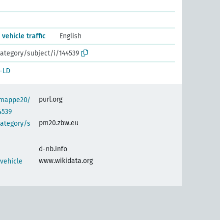
vehicle traffic
English
ategory/subject/i/144539
-LD
purl.org
semappe20/
4539
pm20.zbw.eu
category/s
d-nb.info
www.wikidata.org
vehicle