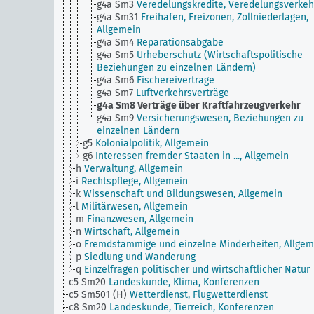
g4a Sm3
Veredelungskredite, Veredelungsverkeh
g4a Sm31
Freihäfen, Freizonen, Zollniederlagen,
Allgemein
g4a Sm4
Reparationsabgabe
g4a Sm5
Urheberschutz (Wirtschaftspolitische
Beziehungen zu einzelnen Ländern)
g4a Sm6
Fischereiverträge
g4a Sm7
Luftverkehrsverträge
g4a Sm8
Verträge über Kraftfahrzeugverkehr
g4a Sm9
Versicherungswesen, Beziehungen zu
einzelnen Ländern
g5
Kolonialpolitik, Allgemein
g6
Interessen fremder Staaten in ..., Allgemein
h
Verwaltung, Allgemein
i
Rechtspflege, Allgemein
k
Wissenschaft und Bildungswesen, Allgemein
l
Militärwesen, Allgemein
m
Finanzwesen, Allgemein
n
Wirtschaft, Allgemein
o
Fremdstämmige und einzelne Minderheiten, Allgem
p
Siedlung und Wanderung
q
Einzelfragen politischer und wirtschaftlicher Natur
c5 Sm20
Landeskunde, Klima, Konferenzen
c5 Sm501 (H)
Wetterdienst, Flugwetterdienst
c8 Sm20
Landeskunde, Tierreich, Konferenzen