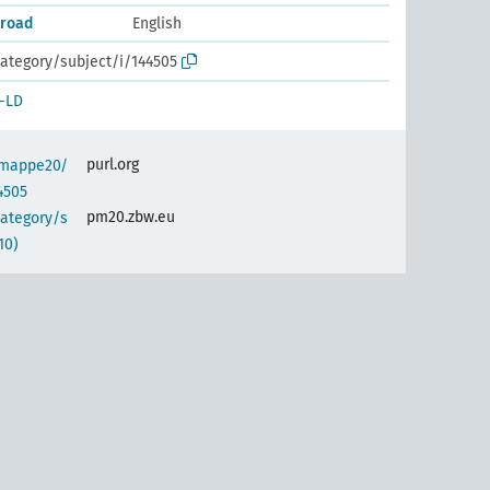
broad
English
ategory/subject/i/144505
-LD
purl.org
semappe20/
4505
pm20.zbw.eu
category/s
10)