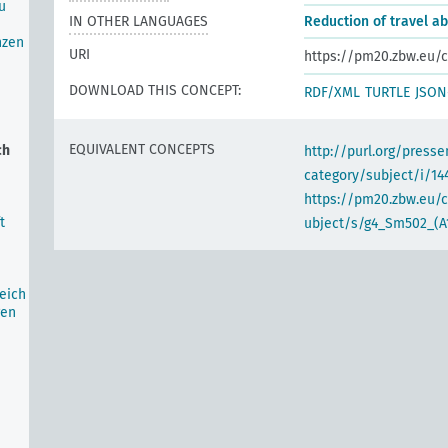
u
IN OTHER LANGUAGES
Reduction of travel a
nzen
URI
https://pm20.zbw.eu/c
DOWNLOAD THIS CONCEPT:
RDF/XML
TURTLE
JSON
EQUIVALENT CONCEPTS
ch
http://purl.org/pres
category/subject/i/14
https://pm20.zbw.eu/
t
ubject/s/g4_Sm502_(A
eich
gen