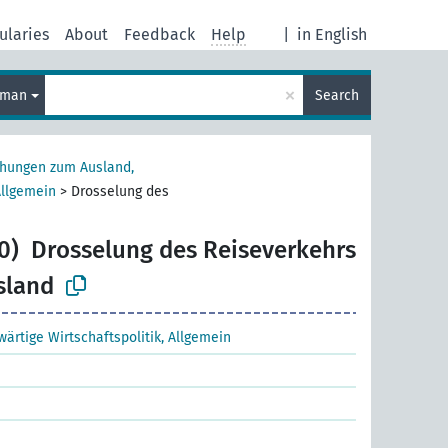
ularies
About
Feedback
Help
|
in English
×
rman
Search
ehungen zum Ausland,
Allgemein
>
Drosselung des
0)
Drosselung des Reiseverkehrs
sland
wärtige Wirtschaftspolitik, Allgemein