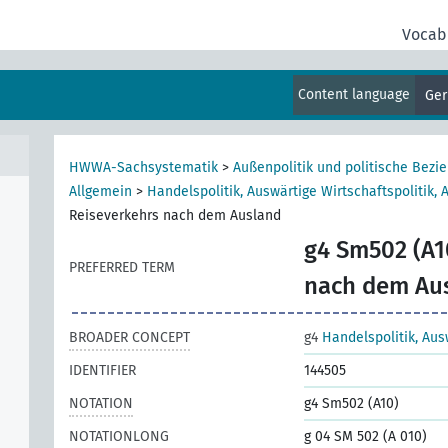
Vocab
Content language
Ge
HWWA-Sachsystematik
>
Außenpolitik und politische Bezi
Allgemein
>
Handelspolitik, Auswärtige Wirtschaftspolitik, 
Reiseverkehrs nach dem Ausland
g4 Sm502 (A1
PREFERRED TERM
nach dem Au
BROADER CONCEPT
g4
Handelspolitik, Aus
IDENTIFIER
144505
NOTATION
g4 Sm502 (A10)
NOTATIONLONG
g 04 SM 502 (A 010)