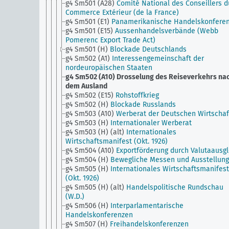
g4 Sm501 (A28)
Comité National des Conseillers d
Commerce Extérieur (de la France)
g4 Sm501 (E1)
Panamerikanische Handelskonfere
g4 Sm501 (E15)
Aussenhandelsverbände (Webb
Pomerenc Export Trade Act)
g4 Sm501 (H)
Blockade Deutschlands
g4 Sm502 (A1)
Interessengemeinschaft der
nordeuropäischen Staaten
g4 Sm502 (A10)
Drosselung des Reiseverkehrs na
dem Ausland
g4 Sm502 (E15)
Rohstoffkrieg
g4 Sm502 (H)
Blockade Russlands
g4 Sm503 (A10)
Werberat der Deutschen Wirtschaf
g4 Sm503 (H)
Internationaler Werberat
g4 Sm503 (H) (alt)
Internationales
Wirtschaftsmanifest (Okt. 1926)
g4 Sm504 (A10)
Exportförderung durch Valutaausgl
g4 Sm504 (H)
Bewegliche Messen und Ausstellun
g4 Sm505 (H)
Internationales Wirtschaftsmanifest
(Okt. 1926)
g4 Sm505 (H) (alt)
Handelspolitische Rundschau
(W.D.)
g4 Sm506 (H)
Interparlamentarische
Handelskonferenzen
g4 Sm507 (H)
Freihandelskonferenzen