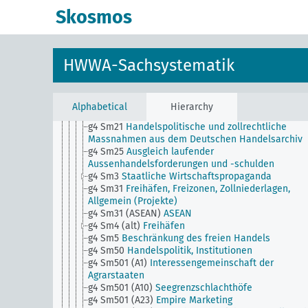
Formen
Skosmos
g3 (alt)
Ausländer (rechtliche Stellung)
g4
Handelspolitik, Auswärtige Wirtschaftspolitik,
Allgemein
g4 Sm1
Zollpolitik
HWWA-Sachsystematik
g4 Sm19
Entsendung und Heranziehung von
Sachverständigen und Spezialarbeitern
g4 Sm2
Wirtschaftskrieg
g4 Sm20
Handelspolitik u. allg. Wirtschaftspolitik,
Alphabetical
Hierarchy
Konferenzen
g4 Sm21
Handelspolitische und zollrechtliche
Massnahmen aus dem Deutschen Handelsarchiv
g4 Sm25
Ausgleich laufender
Aussenhandelsforderungen und -schulden
g4 Sm3
Staatliche Wirtschaftspropaganda
g4 Sm31
Freihäfen, Freizonen, Zollniederlagen,
Allgemein (Projekte)
g4 Sm31 (ASEAN)
ASEAN
g4 Sm4 (alt)
Freihäfen
g4 Sm5
Beschränkung des freien Handels
g4 Sm50
Handelspolitik, Institutionen
g4 Sm501 (A1)
Interessengemeinschaft der
Agrarstaaten
g4 Sm501 (A10)
Seegrenzschlachthöfe
g4 Sm501 (A23)
Empire Marketing