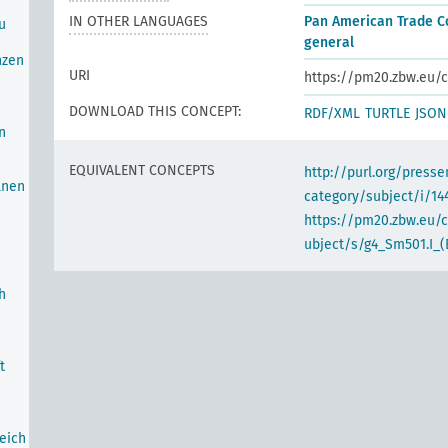
IN OTHER LANGUAGES
Pan American Trade C
u
general
nzen
URI
https://pm20.zbw.eu/c
DOWNLOAD THIS CONCEPT:
RDF/XML
TURTLE
JSON
n
EQUIVALENT CONCEPTS
http://purl.org/pres
lnen
category/subject/i/14
https://pm20.zbw.eu/
ubject/s/g4_Sm501.I_(
h
t
eich