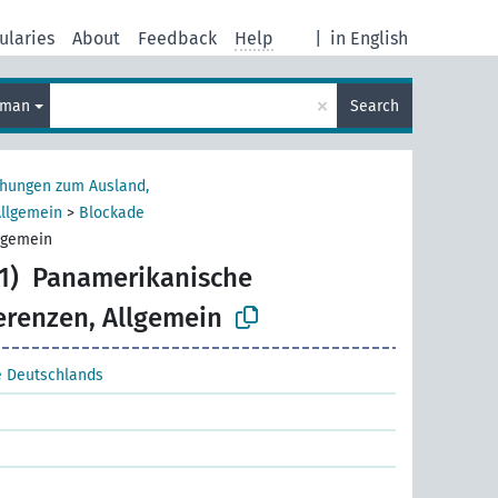
ularies
About
Feedback
Help
|
in English
×
rman
Search
ehungen zum Ausland,
Allgemein
>
Blockade
lgemein
1)
Panamerikanische
renzen, Allgemein
e Deutschlands