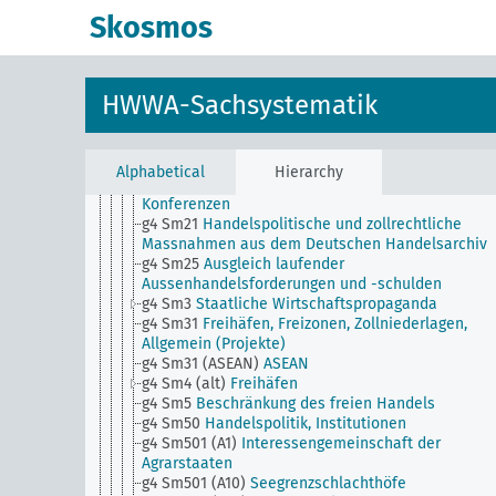
g3
Entwicklungshilfe u. andere auswärtige Hilfe in a
Skosmos
Formen
g3 (alt)
Ausländer (rechtliche Stellung)
g4
Handelspolitik, Auswärtige Wirtschaftspolitik,
Allgemein
HWWA-Sachsystematik
g4 Sm1
Zollpolitik
g4 Sm19
Entsendung und Heranziehung von
Sachverständigen und Spezialarbeitern
g4 Sm2
Wirtschaftskrieg
Alphabetical
Hierarchy
g4 Sm20
Handelspolitik u. allg. Wirtschaftspolitik,
Konferenzen
g4 Sm21
Handelspolitische und zollrechtliche
Massnahmen aus dem Deutschen Handelsarchiv
g4 Sm25
Ausgleich laufender
Aussenhandelsforderungen und -schulden
g4 Sm3
Staatliche Wirtschaftspropaganda
g4 Sm31
Freihäfen, Freizonen, Zollniederlagen,
Allgemein (Projekte)
g4 Sm31 (ASEAN)
ASEAN
g4 Sm4 (alt)
Freihäfen
g4 Sm5
Beschränkung des freien Handels
g4 Sm50
Handelspolitik, Institutionen
g4 Sm501 (A1)
Interessengemeinschaft der
Agrarstaaten
g4 Sm501 (A10)
Seegrenzschlachthöfe