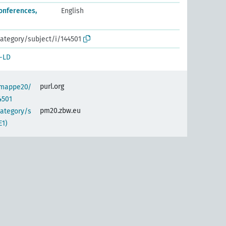
onferences,
English
ategory/subject/i/144501
-LD
purl.org
semappe20/
4501
pm20.zbw.eu
category/s
E1)