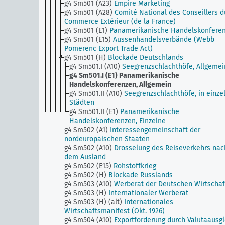
g4 Sm501 (A23)
Empire Marketing
g4 Sm501 (A28)
Comité National des Conseillers d
Commerce Extérieur (de la France)
g4 Sm501 (E1)
Panamerikanische Handelskonfere
g4 Sm501 (E15)
Aussenhandelsverbände (Webb
Pomerenc Export Trade Act)
g4 Sm501 (H)
Blockade Deutschlands
g4 Sm501.I (A10)
Seegrenzschlachthöfe, Allgemei
g4 Sm501.I (E1)
Panamerikanische
Handelskonferenzen, Allgemein
g4 Sm501.II (A10)
Seegrenzschlachthöfe, in einze
Städten
g4 Sm501.II (E1)
Panamerikanische
Handelskonferenzen, Einzelne
g4 Sm502 (A1)
Interessengemeinschaft der
nordeuropäischen Staaten
g4 Sm502 (A10)
Drosselung des Reiseverkehrs nac
dem Ausland
g4 Sm502 (E15)
Rohstoffkrieg
g4 Sm502 (H)
Blockade Russlands
g4 Sm503 (A10)
Werberat der Deutschen Wirtschaf
g4 Sm503 (H)
Internationaler Werberat
g4 Sm503 (H) (alt)
Internationales
Wirtschaftsmanifest (Okt. 1926)
g4 Sm504 (A10)
Exportförderung durch Valutaausgl