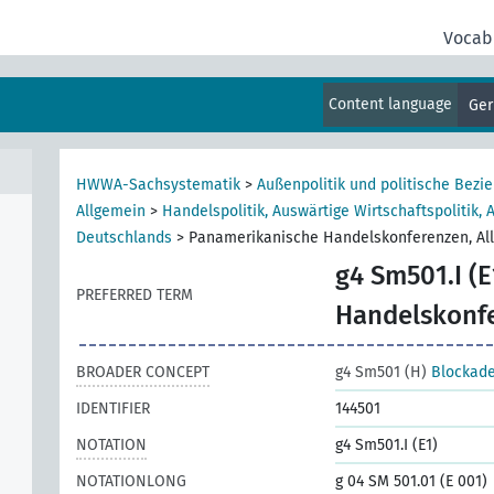
llen
Vocab
Content language
Ge
HWWA-Sachsystematik
>
Außenpolitik und politische Bezi
Allgemein
>
Handelspolitik, Auswärtige Wirtschaftspolitik, 
Deutschlands
>
Panamerikanische Handelskonferenzen, Al
g4 Sm501.I (E
PREFERRED TERM
Handelskonfe
BROADER CONCEPT
g4 Sm501 (H)
Blockad
IDENTIFIER
144501
NOTATION
g4 Sm501.I (E1)
NOTATIONLONG
g 04 SM 501.01 (E 001)