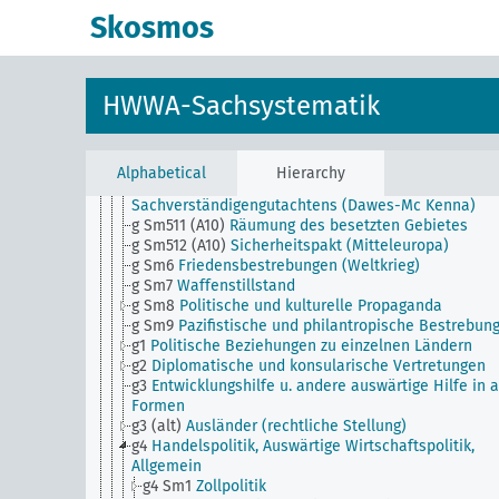
g Sm503 (A50)
Antisowjetbewegung im Ausland
Skosmos
g Sm504 (A10)
Friedensvertrag (Weltkrieg)
g Sm504 (A50)
Ostpakt (Nichtangriffspakt) 1933
g Sm504 (H)
Ächtung des Krieges
g Sm505 (A10)
Die baltische Frage
HWWA-Sachsystematik
g Sm505 (H)
Studium der internationalen Beziehun
g Sm506 (A10)
Konferenz von Spaa (Juli 1920)
g Sm507 (A10)
Konferenz von Genf (November 1920)
g Sm509 (A10)
Londoner Konferenz Juli 1924
Alphabetical
Hierarchy
g Sm510 (A10) (alt)
Durchführung des
Sachverständigengutachtens (Dawes-Mc Kenna)
g Sm511 (A10)
Räumung des besetzten Gebietes
g Sm512 (A10)
Sicherheitspakt (Mitteleuropa)
g Sm6
Friedensbestrebungen (Weltkrieg)
g Sm7
Waffenstillstand
g Sm8
Politische und kulturelle Propaganda
g Sm9
Pazifistische und philantropische Bestrebun
g1
Politische Beziehungen zu einzelnen Ländern
g2
Diplomatische und konsularische Vertretungen
g3
Entwicklungshilfe u. andere auswärtige Hilfe in a
Formen
g3 (alt)
Ausländer (rechtliche Stellung)
g4
Handelspolitik, Auswärtige Wirtschaftspolitik,
Allgemein
g4 Sm1
Zollpolitik