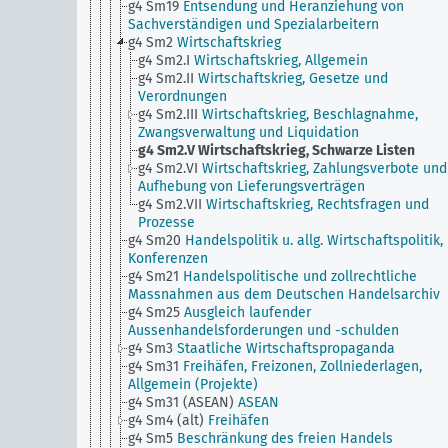
g4 Sm19
Entsendung und Heranziehung von
Sachverständigen und Spezialarbeitern
g4 Sm2
Wirtschaftskrieg
g4 Sm2.I
Wirtschaftskrieg, Allgemein
g4 Sm2.II
Wirtschaftskrieg, Gesetze und
Verordnungen
g4 Sm2.III
Wirtschaftskrieg, Beschlagnahme,
Zwangsverwaltung und Liquidation
g4 Sm2.V
Wirtschaftskrieg, Schwarze Listen
g4 Sm2.VI
Wirtschaftskrieg, Zahlungsverbote und
Aufhebung von Lieferungsverträgen
g4 Sm2.VII
Wirtschaftskrieg, Rechtsfragen und
Prozesse
g4 Sm20
Handelspolitik u. allg. Wirtschaftspolitik,
Konferenzen
g4 Sm21
Handelspolitische und zollrechtliche
Massnahmen aus dem Deutschen Handelsarchiv
g4 Sm25
Ausgleich laufender
Aussenhandelsforderungen und -schulden
g4 Sm3
Staatliche Wirtschaftspropaganda
g4 Sm31
Freihäfen, Freizonen, Zollniederlagen,
Allgemein (Projekte)
g4 Sm31 (ASEAN)
ASEAN
g4 Sm4 (alt)
Freihäfen
g4 Sm5
Beschränkung des freien Handels