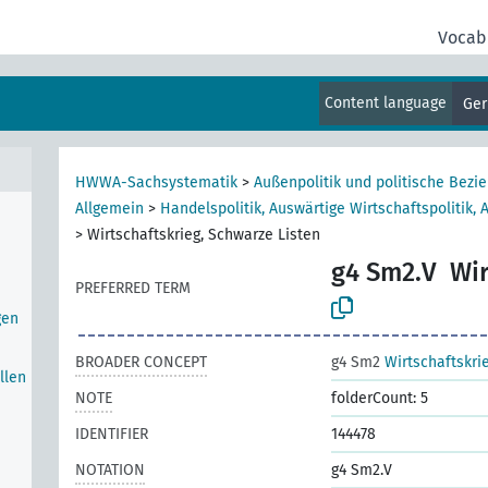
Vocab
gen
Content language
Ge
HWWA-Sachsystematik
>
Außenpolitik und politische Bezi
Allgemein
>
Handelspolitik, Auswärtige Wirtschaftspolitik, 
>
Wirtschaftskrieg, Schwarze Listen
g4 Sm2.V
Wir
PREFERRED TERM
gen
BROADER CONCEPT
g4 Sm2
Wirtschaftskri
llen
NOTE
folderCount: 5
IDENTIFIER
144478
NOTATION
g4 Sm2.V