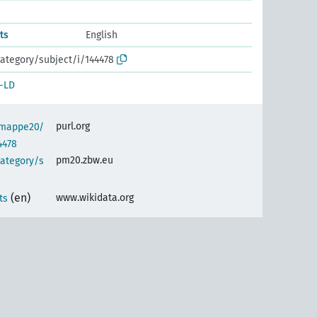
ts
English
ategory/subject/i/144478
-LD
purl.org
semappe20/
4478
pm20.zbw.eu
category/s
(en)
www.wikidata.org
ts