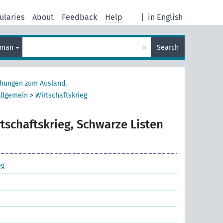
ularies
About
Feedback
Help
|
in English
×
rman
Search
ehungen zum Ausland,
Allgemein
>
Wirtschaftskrieg
tschaftskrieg, Schwarze Listen
eg