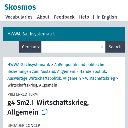
Skosmos
Vocabularies
About
Feedback
Help
|
in English
HWWA-Sachsystematik
×
German
Search
HWWA-Sachsystematik
>
Außenpolitik und politische
Beziehungen zum Ausland, Allgemein
>
Handelspolitik,
Auswärtige Wirtschaftspolitik, Allgemein
>
Wirtschaftskrieg
>
Wirtschaftskrieg, Allgemein
PREFERRED TERM
g4 Sm2.I
Wirtschaftskrieg,
Allgemein
BROADER CONCEPT