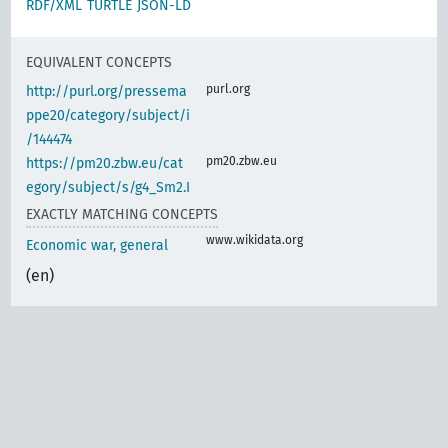
RDF/XML
TURTLE
JSON-LD
EQUIVALENT CONCEPTS
purl.org
http://purl.org/pressema
ppe20/category/subject/i
/144474
pm20.zbw.eu
https://pm20.zbw.eu/cat
egory/subject/s/g4_Sm2.I
EXACTLY MATCHING CONCEPTS
www.wikidata.org
Economic war, general
(en)